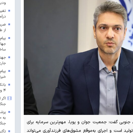
ودیع
تغیی
درآمد عم
ضرور
از ط
پیام
جهان
ساخت
جاری
پیام
خبرن
بانک
۴ و ۵ پارس جنوبی
اگر 
جنگ
پزشک
به ح
 جنوبی گفت: جمعیت جوان و پویا، مهم‌ترین سرمایه برای
جنگ 
ید است و اجرای به‌موقع مشوق‌های فرزندآوری می‌تواند
تأکی