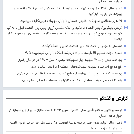
چهار ماهه امسال
تأمین مالی ۳۹۶ هزار واحد نهضت ملی توسط بانک مسکن/ تسریع فروش اقساطی
پروژه‌ها در اولویت قرار گیرد
۲۱ هزار متقاضی تسهیلات تکلیفی همدان تا پایان مهرماه تعیین‌تکلیف می‌شوند
گزارش ویدئویی/ وزیر اقتصاد با تاکید بر اینکه دشمن آرزوی زمین زدن اقتصاد ایران را به گور
خواهد برد، تصریح کرد: دولت برای دو سال آینده برنامه مقاومت اقتصادی دارد، مردم نگران
نباشند
دشمنان همزمان با جنگ نظامی، اقتصاد کشور را هدف گرفتند
تمدید مهلت تسلیم اظهارنامه مالیات بر درآمد املاک تا پایان شهریورماه ۱۴۰۵
پرداخت بیش از ۱۷۰۰ میلیارد ریال تسهیلات تبصره ۲ سال ۱۴۰۳ در خراسان رضوی
رفع موانع اجرایی و تقویت زیرساخت‌های منطقه آزاد اردبیل پیگیری شد
پرداخت ۶۶۲ میلیارد ریال تسهیلات از منابع تبصره ۲ بودجه ۱۴۰۳ در استان مرکزی
رشد ۶۴ درصدی درآمد عملیاتی بانک رفاه کارگران در سه‌ماهه ابتدایی سال جاری
گزارش و گفتگو
در مسیر تغییر ساختار تأمین مالی کشور/ تأمین ۴۴۳ همت منابع مالی از بازار سرمایه در
چهار ماهه امسال
تأمین مالی تولید بدون فشار بر پایه پولی/ تصویب ۸۰ درصد مقررات اجرایی قانون تامین
مالی تولید و زیرساخت‌ها