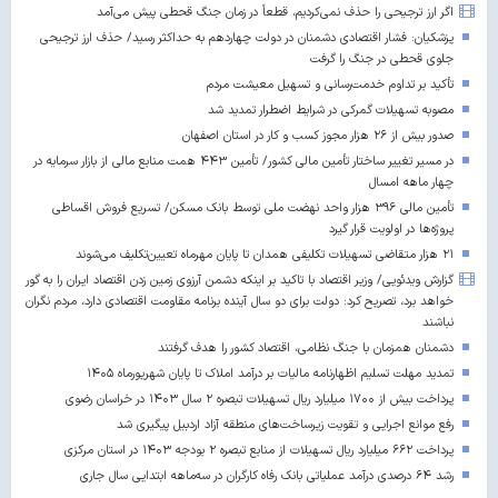
اگر ارز ترجیحی را حذف نمی‌کردیم، قطعاً در زمان جنگ قحطی پیش می‌آمد
پزشکیان: فشار اقتصادی دشمنان در دولت چهاردهم به حداکثر رسید/ حذف ارز ترجیحی
جلوی قحطی در جنگ را گرفت
تأکید بر تداوم خدمت‌رسانی و تسهیل معیشت مردم
مصوبه تسهیلات گمرکی در شرایط اضطرار تمدید شد
صدور بیش از ۲۶ هزار مجوز کسب‌ و کار در استان اصفهان
در مسیر تغییر ساختار تأمین مالی کشور/ تأمین ۴۴۳ همت منابع مالی از بازار سرمایه در
چهار ماهه امسال
تأمین مالی ۳۹۶ هزار واحد نهضت ملی توسط بانک مسکن/ تسریع فروش اقساطی
پروژه‌ها در اولویت قرار گیرد
۲۱ هزار متقاضی تسهیلات تکلیفی همدان تا پایان مهرماه تعیین‌تکلیف می‌شوند
گزارش ویدئویی/ وزیر اقتصاد با تاکید بر اینکه دشمن آرزوی زمین زدن اقتصاد ایران را به گور
خواهد برد، تصریح کرد: دولت برای دو سال آینده برنامه مقاومت اقتصادی دارد، مردم نگران
نباشند
دشمنان همزمان با جنگ نظامی، اقتصاد کشور را هدف گرفتند
تمدید مهلت تسلیم اظهارنامه مالیات بر درآمد املاک تا پایان شهریورماه ۱۴۰۵
پرداخت بیش از ۱۷۰۰ میلیارد ریال تسهیلات تبصره ۲ سال ۱۴۰۳ در خراسان رضوی
رفع موانع اجرایی و تقویت زیرساخت‌های منطقه آزاد اردبیل پیگیری شد
پرداخت ۶۶۲ میلیارد ریال تسهیلات از منابع تبصره ۲ بودجه ۱۴۰۳ در استان مرکزی
رشد ۶۴ درصدی درآمد عملیاتی بانک رفاه کارگران در سه‌ماهه ابتدایی سال جاری