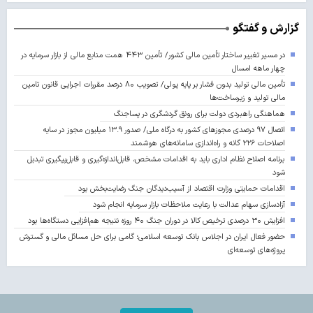
گزارش و گفتگو
در مسیر تغییر ساختار تأمین مالی کشور/ تأمین ۴۴۳ همت منابع مالی از بازار سرمایه در
چهار ماهه امسال
تأمین مالی تولید بدون فشار بر پایه پولی/ تصویب ۸۰ درصد مقررات اجرایی قانون تامین
مالی تولید و زیرساخت‌ها
هماهنگی راهبردی دولت برای رونق گردشگری در پساجنگ
اتصال ۹۷ درصدی مجوزهای کشور به درگاه ملی/ صدور ۱۳.۹ میلیون مجوز در سایه
اصلاحات ۲۲۶ گانه و راه‌اندازی سامانه‌های هوشمند
برنامه اصلاح نظام اداری باید به اقدامات مشخص، قابل‌اندازه‌گیری و قابل‌پیگیری تبدیل
شود
اقدامات حمایتی وزارت اقتصاد از آسیب‌دیدگان جنگ رضایت‌بخش بود
آزادسازی سهام عدالت با رعایت ملاحظات بازار سرمایه انجام شود
افزایش ۳۰ درصدی ترخیص کالا در دوران جنگ ۴۰ روزه نتیجه هم‌افزایی دستگاه‌ها بود
حضور فعال ایران در اجلاس بانک توسعه اسلامی؛ گامی برای حل مسائل مالی و گسترش
پروژه‌های توسعه‌ای