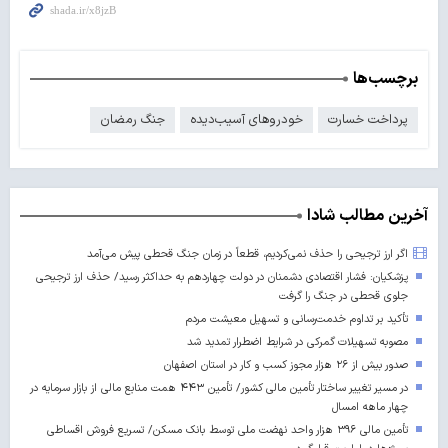
برچسب‌ها
پرداخت خسارت
خودروهای آسیب‌دیده
جنگ رمضان
آخرین مطالب شادا
اگر ارز ترجیحی را حذف نمی‌کردیم، قطعاً در زمان جنگ قحطی پیش می‌آمد
پزشکیان: فشار اقتصادی دشمنان در دولت چهاردهم به حداکثر رسید/ حذف ارز ترجیحی
جلوی قحطی در جنگ را گرفت
تأکید بر تداوم خدمت‌رسانی و تسهیل معیشت مردم
مصوبه تسهیلات گمرکی در شرایط اضطرار تمدید شد
صدور بیش از ۲۶ هزار مجوز کسب‌ و کار در استان اصفهان
در مسیر تغییر ساختار تأمین مالی کشور/ تأمین ۴۴۳ همت منابع مالی از بازار سرمایه در
چهار ماهه امسال
تأمین مالی ۳۹۶ هزار واحد نهضت ملی توسط بانک مسکن/ تسریع فروش اقساطی