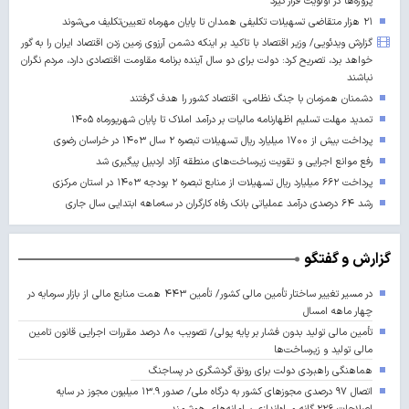
پروژه‌ها در اولویت قرار گیرد
۲۱ هزار متقاضی تسهیلات تکلیفی همدان تا پایان مهرماه تعیین‌تکلیف می‌شوند
گزارش ویدئویی/ وزیر اقتصاد با تاکید بر اینکه دشمن آرزوی زمین زدن اقتصاد ایران را به گور
خواهد برد، تصریح کرد: دولت برای دو سال آینده برنامه مقاومت اقتصادی دارد، مردم نگران
نباشند
دشمنان همزمان با جنگ نظامی، اقتصاد کشور را هدف گرفتند
تمدید مهلت تسلیم اظهارنامه مالیات بر درآمد املاک تا پایان شهریورماه ۱۴۰۵
پرداخت بیش از ۱۷۰۰ میلیارد ریال تسهیلات تبصره ۲ سال ۱۴۰۳ در خراسان رضوی
رفع موانع اجرایی و تقویت زیرساخت‌های منطقه آزاد اردبیل پیگیری شد
پرداخت ۶۶۲ میلیارد ریال تسهیلات از منابع تبصره ۲ بودجه ۱۴۰۳ در استان مرکزی
رشد ۶۴ درصدی درآمد عملیاتی بانک رفاه کارگران در سه‌ماهه ابتدایی سال جاری
گزارش و گفتگو
در مسیر تغییر ساختار تأمین مالی کشور/ تأمین ۴۴۳ همت منابع مالی از بازار سرمایه در
چهار ماهه امسال
تأمین مالی تولید بدون فشار بر پایه پولی/ تصویب ۸۰ درصد مقررات اجرایی قانون تامین
مالی تولید و زیرساخت‌ها
هماهنگی راهبردی دولت برای رونق گردشگری در پساجنگ
اتصال ۹۷ درصدی مجوزهای کشور به درگاه ملی/ صدور ۱۳.۹ میلیون مجوز در سایه