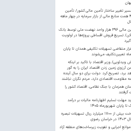
هان
سیر تغییر ساختار تأمین مالی کشور/ تأمین
۴۴۳ همت منابع مالی از بازار سرمایه در چهار ماهه
ال
تأمین مالی ۳۹۶ هزار واحد نهضت ملی توسط بانک
/ تسریع فروش اقساطی پروژه‌ها در اولویت
گیرد
 هزار متقاضی تسهیلات تکلیفی همدان تا پایان
اه تعیین‌تکلیف می‌شوند
ش ویدئویی/ وزیر اقتصاد با تاکید بر اینکه
 آرزوی زمین زدن اقتصاد ایران را به گور
د برد، تصریح کرد: دولت برای دو سال آینده
مه مقاومت اقتصادی دارد، مردم نگران نباشند
ان همزمان با جنگ نظامی، اقتصاد کشور را
گرفتند
د مهلت تسلیم اظهارنامه مالیات بر درآمد
 تا پایان شهریورماه ۱۴۰۵
پرداخت بیش از ۱۷۰۰ میلیارد ریال تسهیلات تبصره
موانع اجرایی و تقویت زیرساخت‌های منطقه آزاد