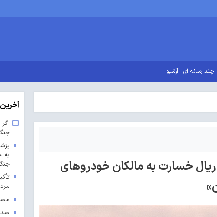
چند رسانه ای
آرشیو
آخرین 
اگر 
جنگ
پزشک
به ح
ز ۴۱۶۰ میلیارد ریال خسارت به مالکان خودروهای
جنگ 
تأکی
»
مردم
مصوب