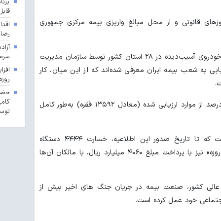
برنا
قابل
زهای قانونی و از محل مبالغ واریزی بیمه مرکزی جمهوری
اقدا
رضا
آزاد
سرما
برپایه این گزارش، تاکنون ۲۸۰۵۰ دستگاه خودروی آسیب‌دیده در ۲۸ استان کشور توسط سازمان مدیریت
زیابی به شعب بیمه ایران معرفی شده‌اند که از این میان، کار
روزه
حضور
گامی
به این ترتیب، تاکنون خسارت حدود ۶۰ درصد از موارد ارزیابی شده (معادل ۱۳۵۹۲ فقره) به‌طور کامل
توسع
در بخش دیگری از این گزارش آمده است که تا تاریخ صدور این اطلاعیه، خسارت ۴۴۴۴ دستگاه
خودروی شخصی آسیب‌دیده در «جنگ ۱۲ روزه» نیز با پرداخت مبلغ ۴۰۶۰ میلیارد ریال، با مالکان آن‌ها
 عالی کشور، صنعت بیمه در جریان جنگ های اخیر بیش از
اجتماعی خود عمل کرده است.