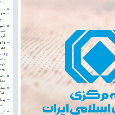
اصف
در م
امس
مسکن
قرار 
۲۱
مهرم
گزار
دشمن
خواه
برنا
دشمن
هدف 
تمدی
املاک
۲ سال ۱۴۰۳ در خراسان رضوی
رفع 