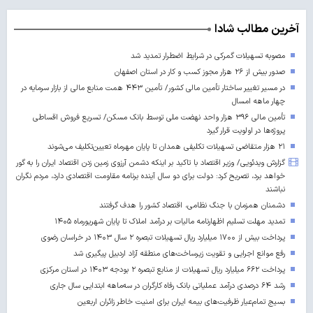
آخرین مطالب شادا
مصوبه تسهیلات گمرکی در شرایط اضطرار تمدید شد
صدور بیش از ۲۶ هزار مجوز کسب‌ و کار در استان اصفهان
در مسیر تغییر ساختار تأمین مالی کشور/ تأمین ۴۴۳ همت منابع مالی از بازار سرمایه در
چهار ماهه امسال
تأمین مالی ۳۹۶ هزار واحد نهضت ملی توسط بانک مسکن/ تسریع فروش اقساطی
پروژه‌ها در اولویت قرار گیرد
۲۱ هزار متقاضی تسهیلات تکلیفی همدان تا پایان مهرماه تعیین‌تکلیف می‌شوند
گزارش ویدئویی/ وزیر اقتصاد با تاکید بر اینکه دشمن آرزوی زمین زدن اقتصاد ایران را به گور
خواهد برد، تصریح کرد: دولت برای دو سال آینده برنامه مقاومت اقتصادی دارد، مردم نگران
نباشند
دشمنان همزمان با جنگ نظامی، اقتصاد کشور را هدف گرفتند
تمدید مهلت تسلیم اظهارنامه مالیات بر درآمد املاک تا پایان شهریورماه ۱۴۰۵
پرداخت بیش از ۱۷۰۰ میلیارد ریال تسهیلات تبصره ۲ سال ۱۴۰۳ در خراسان رضوی
رفع موانع اجرایی و تقویت زیرساخت‌های منطقه آزاد اردبیل پیگیری شد
پرداخت ۶۶۲ میلیارد ریال تسهیلات از منابع تبصره ۲ بودجه ۱۴۰۳ در استان مرکزی
رشد ۶۴ درصدی درآمد عملیاتی بانک رفاه کارگران در سه‌ماهه ابتدایی سال جاری
بسیج تمام‌عیار ظرفیت‌های بیمه ایران برای امنیت خاطر زائران اربعین