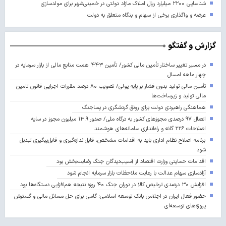
شناسایی ۲۲۰۰ میلیارد ریال املاک مازاد دولتی در خمینی‌شهر برای مولدسازی
عرضه و واگذاری برخی از سهام و بنگاه متعلق به دولت
گزارش و گفتگو
در مسیر تغییر ساختار تأمین مالی کشور/ تأمین ۴۴۳ همت منابع مالی از بازار سرمایه در
چهار ماهه امسال
تأمین مالی تولید بدون فشار بر پایه پولی/ تصویب ۸۰ درصد مقررات اجرایی قانون تامین
مالی تولید و زیرساخت‌ها
هماهنگی راهبردی دولت برای رونق گردشگری در پساجنگ
اتصال ۹۷ درصدی مجوزهای کشور به درگاه ملی/ صدور ۱۳.۹ میلیون مجوز در سایه
اصلاحات ۲۲۶ گانه و راه‌اندازی سامانه‌های هوشمند
برنامه اصلاح نظام اداری باید به اقدامات مشخص، قابل‌اندازه‌گیری و قابل‌پیگیری تبدیل
شود
اقدامات حمایتی وزارت اقتصاد از آسیب‌دیدگان جنگ رضایت‌بخش بود
آزادسازی سهام عدالت با رعایت ملاحظات بازار سرمایه انجام شود
افزایش ۳۰ درصدی ترخیص کالا در دوران جنگ ۴۰ روزه نتیجه هم‌افزایی دستگاه‌ها بود
حضور فعال ایران در اجلاس بانک توسعه اسلامی؛ گامی برای حل مسائل مالی و گسترش
پروژه‌های توسعه‌ای