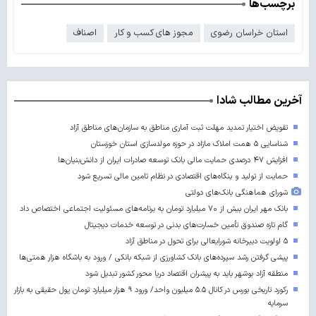
برچسب‌ها
استان خراسان رضوی
مجوز های کسب و کار
اصناف
آخرین مطالب شادا
تفویض اختیار تمدید مهلت ثبت آماری مناطق به سازمان‌های مناطق آزاد
شناسایی ۵ همت املاک مازاد در حوزه مولدسازی استان خوزستان
افزایش ۴۷ درصدی حمایت مالی بانک توسعه صادرات ایران از دانش‌بنیان‌ها
حمایت از تولید و بنگاه‌های اقتصادی در نظام تامین مالی تسریع شود
شورای هماهنگی بانک‌های دولتی
بانک مهر ایران بیش از ۷۰ میلیارد تومان به برنامه‌های مسئولیت اجتماعی اختصاص داد
گام تازه صندوق تأمین خسارت‌های بدنی در توسعه خدمات دیجیتال
۵ اولویت دبیرخانه شورایعالی برای تحول در مناطق آزاد
پیشی گرفتن رشد سپرده‌های بانک کشاورزی از شبکه بانکی / ورود به باشگاه هزار همتی‌ها
منطقه آزاد بوشهر باید به پیشران اقتصاد دریا محور کشور تبدیل شود
رکورد تاریخی بورس در کانال ۵.۵ میلیون واحد/ ورود ۹ هزار میلیارد تومان پول حقیقی به بازار
سرمایه