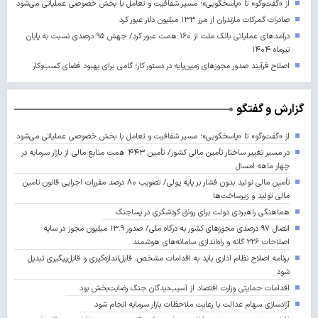
از «گفت‌وگو» تا «پاسخگویی»؛ مسیر شفافیت و تعامل با بخش خصوصی عملیاتی می‌شود
صادرات گمرکات مازندران از مرز ۱۳۳ میلیون دلار عبور کرد
درآمدهای عملیاتی بانک ملت از ۱۶۰ همت عبور کرد/ جهش ۹۵ درصدی نسبت به پایان
تیرماه ۱۴۰۴
اصلاح فرآیند صدور مجوزهای زمین‌پایه در دستور کار؛ گامی برای بهبود فضای کسب‌وکار
گزارش و گفتگو
از «گفت‌وگو» تا «پاسخگویی»؛ مسیر شفافیت و تعامل با بخش خصوصی عملیاتی می‌شود
در مسیر تغییر ساختار تأمین مالی کشور/ تأمین ۴۴۳ همت منابع مالی از بازار سرمایه در
چهار ماهه امسال
تأمین مالی تولید بدون فشار بر پایه پولی/ تصویب ۸۰ درصد مقررات اجرایی قانون تامین
مالی تولید و زیرساخت‌ها
هماهنگی راهبردی دولت برای رونق گردشگری در پساجنگ
اتصال ۹۷ درصدی مجوزهای کشور به درگاه ملی/ صدور ۱۳.۹ میلیون مجوز در سایه
اصلاحات ۲۲۶ گانه و راه‌اندازی سامانه‌های هوشمند
برنامه اصلاح نظام اداری باید به اقدامات مشخص، قابل‌اندازه‌گیری و قابل‌پیگیری تبدیل
شود
اقدامات حمایتی وزارت اقتصاد از آسیب‌دیدگان جنگ رضایت‌بخش بود
آزادسازی سهام عدالت با رعایت ملاحظات بازار سرمایه انجام شود