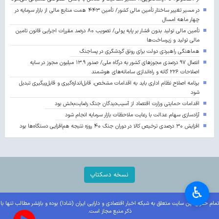
در مسیر تغییر ساختار تأمین مالی کشور/ تأمین ۴۴۳ همت منابع مالی از بازار سرمایه در
چهار ماهه امسال
تأمین مالی تولید بدون فشار بر پایه پولی/ تصویب ۸۰ درصد مقررات اجرایی قانون تامین
مالی تولید و زیرساخت‌ها
هماهنگی راهبردی دولت برای رونق گردشگری در پساجنگ
اتصال ۹۷ درصدی مجوزهای کشور به درگاه ملی/ صدور ۱۳.۹ میلیون مجوز در سایه
اصلاحات ۲۲۶ گانه و راه‌اندازی سامانه‌های هوشمند
برنامه اصلاح نظام اداری باید به اقدامات مشخص، قابل‌اندازه‌گیری و قابل‌پیگیری تبدیل
شود
اقدامات حمایتی وزارت اقتصاد از آسیب‌دیدگان جنگ رضایت‌بخش بود
آزادسازی سهام عدالت با رعایت ملاحظات بازار سرمایه انجام شود
افزایش ۳۰ درصدی ترخیص کالا در دوران جنگ ۴۰ روزه نتیجه هم‌افزایی دستگاه‌ها بود
نسخه دسکتاپ
♿︎
تمام حقوق این سایت متعلق به شبکه اخبار اقتصادی و دارایی ایران (شادا) بوده و بازنشر مطالب تنها با
ذکر منبع مجاز است.