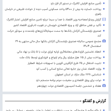
تأمین منابع افزایش کالابرگ در دستور کار قرار دارد
پرداخت خسارت به بیش از ۵۴۰۰ واحد مسکونی آسیب دیده از حوادث طبیعی در خراسان
رضوی
گزارش ویدئو/مصاحبه وزیر اقتصاد با صدا و سیما درباره تامین منابع افزایش اعتبار کالابرگ
تأکید بر نقش مناطق آزاد و ویژه اقتصادی خوزستان در تقویت تاب‌آوری اقتصاد کشور
صندوق بازنشستگی کارکنان بانک‌ها به سمت سرمایه‌گذاری‌های بلندمدت و سودآور حرکت
کند
مجمع عمومی سالیانه صندوق بازنشستگی کارکنان بانکها سال مالی منتهی به ۲۹
اسفندسال ۱۴۰۴
انعقاد نخستین قراردادهای معامله‌گری اولیه اوراق دولت با ۵ بانک و نهاد مالی
پرداخت بیش از ۱۱۵ هزار میلیارد ریال وام ازدواج و فرزندآوری توسط بانک ملت
تثبیت اشتغال در ۶۵ طرح کارآفرینی قزوین با تسهیلات شرایط اضطرار
وزارت اقتصاد نشان برنز جایزه تعالی منابع انسانی را کسب کرد
شناسایی ۲۳۸ ملک مازاد در استان اصفهان
دولت برای رونق اقتصادی و معیشت مردم برنامه منسجم دارد
هفتاد و ششمین جلسه کمیسیون اقتصادی دولت چهاردهم
گزارش و گفتگو
از «گفت‌وگو» تا «پاسخگویی»؛ مسیر شفافیت و تعامل با بخش خصوصی عملیاتی می‌شود