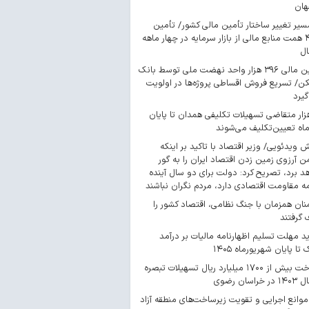
هان
سیر تغییر ساختار تأمین مالی کشور/ تأمین
۴۴۳ همت منابع مالی از بازار سرمایه در چهار ماهه
ال
تأمین مالی ۳۹۶ هزار واحد نهضت ملی توسط بانک
/ تسریع فروش اقساطی پروژه‌ها در اولویت
گیرد
 هزار متقاضی تسهیلات تکلیفی همدان تا پایان
اه تعیین‌تکلیف می‌شوند
ش ویدئویی/ وزیر اقتصاد با تاکید بر اینکه
 آرزوی زمین زدن اقتصاد ایران را به گور
د برد، تصریح کرد: دولت برای دو سال آینده
مه مقاومت اقتصادی دارد، مردم نگران نباشند
ان همزمان با جنگ نظامی، اقتصاد کشور را
گرفتند
د مهلت تسلیم اظهارنامه مالیات بر درآمد
 تا پایان شهریورماه ۱۴۰۵
پرداخت بیش از ۱۷۰۰ میلیارد ریال تسهیلات تبصره
موانع اجرایی و تقویت زیرساخت‌های منطقه آزاد