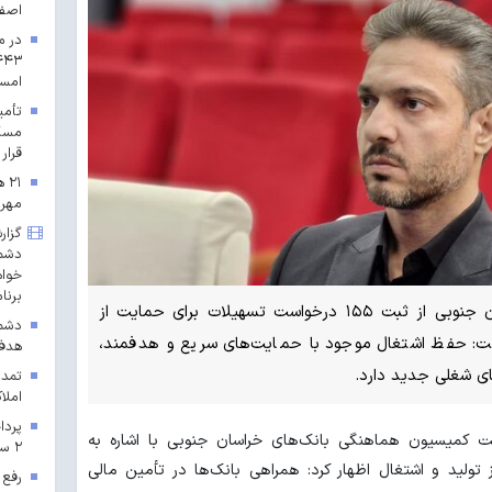
اصف
در م
امس
مسکن
قرار 
۲۱
مهرم
گزار
دشمن
خواه
برنا
مدیرکل امور اقتصادی و دارایی خراسان جنوبی از ثبت ۱۵۵ درخواست تسهیلات برای حمایت از
دشمن
فت: حفظ اشتغال موجود با حمایت‌های سریع و هدفمند،
هدف 
های شغلی جدید دارد.
تمدی
املاک
ت کمیسیون هماهنگی بانک‌های خراسان جنوبی با اشاره به
۲ سال ۱۴۰۳ در خراسان رضوی
ولید و اشتغال اظهار کرد: همراهی بانک‌ها در تأمین مالی
رفع 