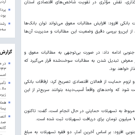
اردب
گذاری، نقش مؤثری در تقویت شاخص‌های اقتصادی استان
بودجه ۱۴۰۳ در 
بانکی افزود: افزایش مطالبات معوق می‌تواند توان بانک‌ها
سه‌م
از این‌رو بررسی دقیق وضعیت این مطالبات و مدیریت آن‌ها
گزارش 
جنوبی ادامه داد: در صورت بی‌توجهی به مطالبات معوق و
 معرض تبدیل شدن به مطالبات سوخت‌شده قرار می‌گیرد که
در م
ار خواهد بود.
امس
 و لزوم حمایت از فعالان اقتصادی تصریح کرد: ارفاقات بانکی
تأمی
۸۰
 شود که واحدهای واقعاً آسیب‌دیده بتوانند سریع‌تر از این
زیرس
هماه
پسا
ه مربوط به تسهیلات حمایتی در حال انجام است، گفت: تاکنون
گانه
وبی افزود: بر اساس آخرین آمار، دو فقره تسهیلات به مبلغ