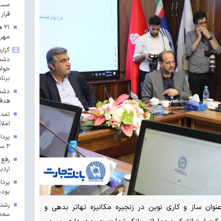
مسکن
قرار 
۲۱
مهرم
گزار
دشمن
خواه
برنا
دشمن
هدف 
تمدی
املاک
۲ سال ۱۴۰۳ در خراسان رضوی
رفع 
اردب
بودجه ۱۴۰۳ در 
عنوان ساز و کاری نوین در زنجیره مکانیزه تهاتر بدهی و
سه‌م