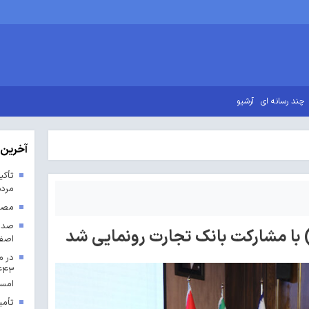
چند رسانه ای
آرشیو
آخرین 
تأکی
مردم
مصوب
) با مشارکت بانک تجارت رونمایی شد
اصف
در م
امس