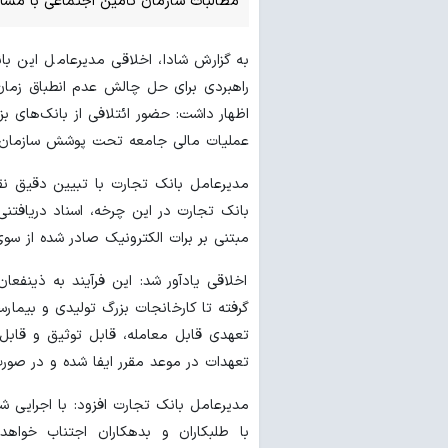
مطالبات سازمان تأمین اجتماعی با مشارک
به گزارش شادا، اخلاقی مدیرعامل این بان
راهبردی برای حل چالش عدم انطباق زمان
اظهار داشت: حضور ائتلافی از بانک‌های ب
عملیات مالی جامعه تحت پوشش سازمان 
مدیرعامل بانک تجارت با تبیین دقیق نق
بانک تجارت در این چرخه، اسناد دریافتنی
مبتنی بر برات الکترونیک صادر شده از سوی
اخلاقی یادآور شد: این فرآیند به ذینفعا
گرفته تا کارخانجات بزرگ تولیدی و بیمارست
تعهدی قابل معامله، قابل توثیق و قابل 
تعهدات در موعد مقرر ایفا شده و در صورت 
مدیرعامل بانک تجارت افزود: با اجرایی 
با طلبکاران و بدهکاران اجتناب خوا