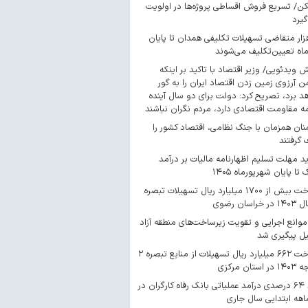
/ تسریع فروش اقساطی پروژه‌ها در اولویت
گیرد
 هزار متقاضی تسهیلات تکلیفی همدان تا پایان
اه تعیین‌تکلیف می‌شوند
ش ویدئویی/ وزیر اقتصاد با تاکید بر اینکه
 آرزوی زمین زدن اقتصاد ایران را به گور
د برد، تصریح کرد: دولت برای دو سال آینده
مه مقاومت اقتصادی دارد، مردم نگران نباشند
ان همزمان با جنگ نظامی، اقتصاد کشور را
گرفتند
د مهلت تسلیم اظهارنامه مالیات بر درآمد
 تا پایان شهریورماه ۱۴۰۵
پرداخت بیش از ۱۷۰۰ میلیارد ریال تسهیلات تبصره
موانع اجرایی و تقویت زیرساخت‌های منطقه آزاد
یل پیگیری شد
پرداخت ۶۶۲ میلیارد ریال تسهیلات از منابع تبصره ۲
استان مرکزی
رشد ۶۴ درصدی درآمد عملیاتی بانک رفاه کارگران در
اهه ابتدایی سال جاری