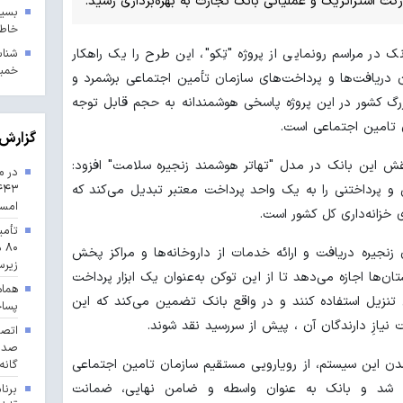
ت استراتژیک و عملیاتی بانک تجارت به بهره‌برداری رسید.
بسیج
خاطر
ک در مراسم رونمایی از پروژه "تِکو"، این طرح را یک راهکار
خمین
 دریافت‌ها و پرداخت‌های سازمان تأمین اجتماعی برشمرد و
زرگ کشور در این پروژه پاسخی هوشمندانه به حجم قابل توجه
تامین اجتماعی است.
گزارش 
ش این بانک در مدل "تهاتر هوشمند زنجیره سلامت" افزود:
در م
 و پرداختنی را به یک واحد پرداخت معتبر تبدیل می‌کند که
امس
 خزانه‌داری کل کشور است.
تأمی
۸۰
ن زنجیره دریافت و ارائه خدمات از داروخانه‌ها و مراکز پخش
زیرس
ان‌ها اجازه می‌دهد تا از این توکن به‌عنوان یک ابزار پرداخت
هماه
تنزیل استفاده کنند و در واقع بانک تضمین می‌کند که این
پسا
نیازِ دارندگان آن ، پیش از سررسید نقد شوند.
شدن این سیستم، از رویارویی مستقیم سازمان تامین اجتماعی
گانه
هد شد و بانک به عنوان واسطه و ضامن نهایی، ضمانت
برنا