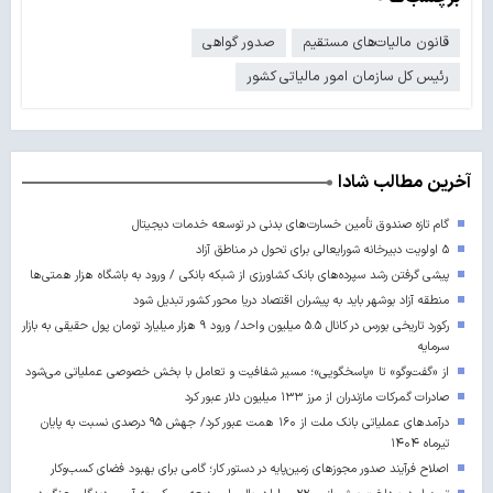
قانون مالیات‌های مستقیم
صدور گواهی
رئیس کل سازمان امور مالیاتی کشور
آخرین مطالب شادا
گام تازه صندوق تأمین خسارت‌های بدنی در توسعه خدمات دیجیتال
۵ اولویت دبیرخانه شورایعالی برای تحول در مناطق آزاد
پیشی گرفتن رشد سپرده‌های بانک کشاورزی از شبکه بانکی / ورود به باشگاه هزار همتی‌ها
منطقه آزاد بوشهر باید به پیشران اقتصاد دریا محور کشور تبدیل شود
رکورد تاریخی بورس در کانال ۵.۵ میلیون واحد/ ورود ۹ هزار میلیارد تومان پول حقیقی به بازار
سرمایه
از «گفت‌وگو» تا «پاسخگویی»؛ مسیر شفافیت و تعامل با بخش خصوصی عملیاتی می‌شود
صادرات گمرکات مازندران از مرز ۱۳۳ میلیون دلار عبور کرد
درآمدهای عملیاتی بانک ملت از ۱۶۰ همت عبور کرد/ جهش ۹۵ درصدی نسبت به پایان
تیرماه ۱۴۰۴
اصلاح فرآیند صدور مجوزهای زمین‌پایه در دستور کار؛ گامی برای بهبود فضای کسب‌وکار