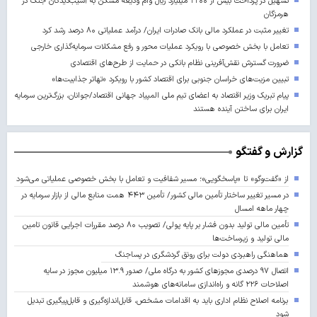
تسهیل در پرداخت بیش از ۲۲۰۰ میلیارد ریال وام ودیعه مسکن به آسیب‌دیدگان جنگ در
هرمزگان
تغییر مثبت در عملکرد مالی بانک صادرات ایران/ درآمد عملیاتی ۸۰ درصد رشد کرد
تعامل با بخش خصوصی با رویکرد عملیات محور و رفع مشکلات سرمایه‌گذاری خارجی
ضرورت گسترش نقش‌آفرینی نظام بانکی در حمایت از طرح‌های اقتصادی
تبیین مزیت‌های خراسان جنوبی برای اقتصاد کشور با رویکرد «تهاتر جذابیت‌ها»
پیام تبریک وزیر اقتصاد به اعضای تیم ملی المپیاد جهانی اقتصاد/جوانان، بزرگ‌ترین سرمایه
ایران برای ساختن آینده‌ هستند
گزارش و گفتگو
از «گفت‌وگو» تا «پاسخگویی»؛ مسیر شفافیت و تعامل با بخش خصوصی عملیاتی می‌شود
در مسیر تغییر ساختار تأمین مالی کشور/ تأمین ۴۴۳ همت منابع مالی از بازار سرمایه در
چهار ماهه امسال
تأمین مالی تولید بدون فشار بر پایه پولی/ تصویب ۸۰ درصد مقررات اجرایی قانون تامین
مالی تولید و زیرساخت‌ها
هماهنگی راهبردی دولت برای رونق گردشگری در پساجنگ
اتصال ۹۷ درصدی مجوزهای کشور به درگاه ملی/ صدور ۱۳.۹ میلیون مجوز در سایه
اصلاحات ۲۲۶ گانه و راه‌اندازی سامانه‌های هوشمند
برنامه اصلاح نظام اداری باید به اقدامات مشخص، قابل‌اندازه‌گیری و قابل‌پیگیری تبدیل
شود