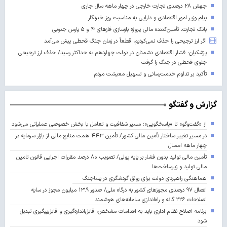
جهش ۲۸ درصدی تجارت خارجی در چهار ماهه سال جاری
پیام وزیر امور اقتصادی و دارایی به مناسبت روز خبرنگار
بانک تجارت، تأمین‌کننده مالی پروژه بازسازی فازهای ۴ و ۵ پارس جنوبی
اگر ارز ترجیحی را حذف نمی‌کردیم، قطعاً در زمان جنگ قحطی پیش می‌آمد
پزشکیان: فشار اقتصادی دشمنان در دولت چهاردهم به حداکثر رسید/ حذف ارز ترجیحی
جلوی قحطی در جنگ را گرفت
تأکید بر تداوم خدمت‌رسانی و تسهیل معیشت مردم
گزارش و گفتگو
از «گفت‌وگو» تا «پاسخگویی»؛ مسیر شفافیت و تعامل با بخش خصوصی عملیاتی می‌شود
در مسیر تغییر ساختار تأمین مالی کشور/ تأمین ۴۴۳ همت منابع مالی از بازار سرمایه در
چهار ماهه امسال
تأمین مالی تولید بدون فشار بر پایه پولی/ تصویب ۸۰ درصد مقررات اجرایی قانون تامین
مالی تولید و زیرساخت‌ها
هماهنگی راهبردی دولت برای رونق گردشگری در پساجنگ
اتصال ۹۷ درصدی مجوزهای کشور به درگاه ملی/ صدور ۱۳.۹ میلیون مجوز در سایه
اصلاحات ۲۲۶ گانه و راه‌اندازی سامانه‌های هوشمند
برنامه اصلاح نظام اداری باید به اقدامات مشخص، قابل‌اندازه‌گیری و قابل‌پیگیری تبدیل
شود