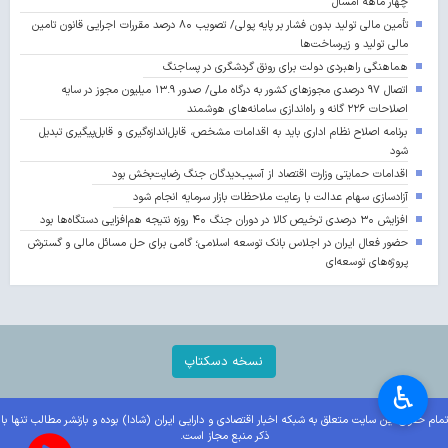
چهار ماهه امسال
تأمین مالی تولید بدون فشار بر پایه پولی/ تصویب ۸۰ درصد مقررات اجرایی قانون تامین
مالی تولید و زیرساخت‌ها
هماهنگی راهبردی دولت برای رونق گردشگری در پساجنگ
اتصال ۹۷ درصدی مجوزهای کشور به درگاه ملی/ صدور ۱۳.۹ میلیون مجوز در سایه
اصلاحات ۲۲۶ گانه و راه‌اندازی سامانه‌های هوشمند
برنامه اصلاح نظام اداری باید به اقدامات مشخص، قابل‌اندازه‌گیری و قابل‌پیگیری تبدیل
شود
اقدامات حمایتی وزارت اقتصاد از آسیب‌دیدگان جنگ رضایت‌بخش بود
آزادسازی سهام عدالت با رعایت ملاحظات بازار سرمایه انجام شود
افزایش ۳۰ درصدی ترخیص کالا در دوران جنگ ۴۰ روزه نتیجه هم‌افزایی دستگاه‌ها بود
حضور فعال ایران در اجلاس بانک توسعه اسلامی؛ گامی برای حل مسائل مالی و گسترش
پروژه‌های توسعه‌ای
نسخه دسکتاپ
♿︎
تمام حقوق این سایت متعلق به شبکه اخبار اقتصادی و دارایی ایران (شادا) بوده و بازنشر مطالب تنها با
ذکر منبع مجاز است.