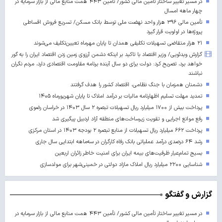
در مسیر تغییر ساختار تأمین مالی کشور/ تأمین ۴۴۳ همت منابع مالی از بازار سرمایه در
چهار ماهه امسال
تأمین مالی ۳۹۶ هزار واحد نهضت ملی توسط بانک مسکن/ تسریع فروش اقساطی
پروژه‌ها در اولویت قرار گیرد
۲۱ هزار متقاضی تسهیلات تکلیفی همدان تا پایان مهرماه تعیین‌تکلیف می‌شوند
گزارش ویدئویی/ وزیر اقتصاد با تاکید بر اینکه دشمن آرزوی زمین زدن اقتصاد ایران را به گور
خواهد برد، تصریح کرد: دولت برای دو سال آینده برنامه مقاومت اقتصادی دارد، مردم نگران
نباشند
دشمنان همزمان با جنگ نظامی، اقتصاد کشور را هدف گرفتند
تمدید مهلت تسلیم اظهارنامه مالیات بر درآمد املاک تا پایان شهریورماه ۱۴۰۵
پرداخت بیش از ۱۷۰۰ میلیارد ریال تسهیلات تبصره ۲ سال ۱۴۰۳ در خراسان رضوی
رفع موانع اجرایی و تقویت زیرساخت‌های منطقه آزاد اردبیل پیگیری شد
پرداخت ۶۶۲ میلیارد ریال تسهیلات از منابع تبصره ۲ بودجه ۱۴۰۳ در استان مرکزی
رشد ۶۴ درصدی درآمد عملیاتی بانک رفاه کارگران در سه‌ماهه ابتدایی سال جاری
بسیج تمام‌عیار ظرفیت‌های بیمه ایران برای امنیت خاطر زائران اربعین
شناسایی ۲۲۰۰ میلیارد ریال املاک مازاد دولتی در خمینی‌شهر برای مولدسازی
گزارش و گفتگو
در مسیر تغییر ساختار تأمین مالی کشور/ تأمین ۴۴۳ همت منابع مالی از بازار سرمایه در