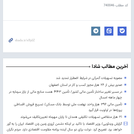
کد مطلب
740046
آخرین مطالب شادا
مصوبه تسهیلات گمرکی در شرایط اضطرار تمدید شد
صدور بیش از ۲۶ هزار مجوز کسب‌ و کار در استان اصفهان
در مسیر تغییر ساختار تأمین مالی کشور/ تأمین ۴۴۳ همت منابع مالی از بازار سرمایه در
چهار ماهه امسال
تأمین مالی ۳۹۶ هزار واحد نهضت ملی توسط بانک مسکن/ تسریع فروش اقساطی
پروژه‌ها در اولویت قرار گیرد
۲۱ هزار متقاضی تسهیلات تکلیفی همدان تا پایان مهرماه تعیین‌تکلیف می‌شوند
گزارش ویدئویی/ وزیر اقتصاد با تاکید بر اینکه دشمن آرزوی زمین زدن اقتصاد ایران را به گور
خواهد برد، تصریح کرد: دولت برای دو سال آینده برنامه مقاومت اقتصادی دارد، مردم نگران