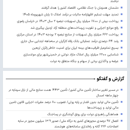
نباشند
دشمنان همزمان با جنگ نظامی، اقتصاد کشور را هدف گرفتند
تمدید مهلت تسلیم اظهارنامه مالیات بر درآمد املاک تا پایان شهریورماه ۱۴۰۵
پرداخت بیش از ۱۷۰۰ میلیارد ریال تسهیلات تبصره ۲ سال ۱۴۰۳ در خراسان رضوی
رفع موانع اجرایی و تقویت زیرساخت‌های منطقه آزاد اردبیل پیگیری شد
پرداخت ۶۶۲ میلیارد ریال تسهیلات از منابع تبصره ۲ بودجه ۱۴۰۳ در استان مرکزی
رشد ۶۴ درصدی درآمد عملیاتی بانک رفاه کارگران در سه‌ماهه ابتدایی سال جاری
بسیج تمام‌عیار ظرفیت‌های بیمه ایران برای امنیت خاطر زائران اربعین
شناسایی ۲۲۰۰ میلیارد ریال املاک مازاد دولتی در خمینی‌شهر برای مولدسازی
عرضه و واگذاری برخی از سهام و بنگاه متعلق به دولت
گزارش و گفتگو
در مسیر تغییر ساختار تأمین مالی کشور/ تأمین ۴۴۳ همت منابع مالی از بازار سرمایه در
چهار ماهه امسال
تأمین مالی تولید بدون فشار بر پایه پولی/ تصویب ۸۰ درصد مقررات اجرایی قانون تامین
مالی تولید و زیرساخت‌ها
هماهنگی راهبردی دولت برای رونق گردشگری در پساجنگ
اتصال ۹۷ درصدی مجوزهای کشور به درگاه ملی/ صدور ۱۳.۹ میلیون مجوز در سایه
اصلاحات ۲۲۶ گانه و راه‌اندازی سامانه‌های هوشمند