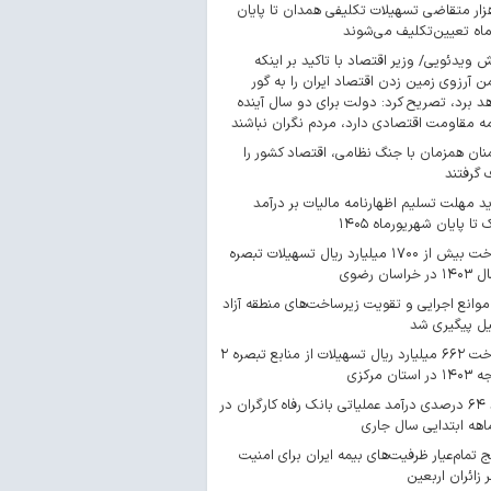
 هزار متقاضی تسهیلات تکلیفی همدان تا پایان
اه تعیین‌تکلیف می‌شوند
ش ویدئویی/ وزیر اقتصاد با تاکید بر اینکه
 آرزوی زمین زدن اقتصاد ایران را به گور
د برد، تصریح کرد: دولت برای دو سال آینده
مه مقاومت اقتصادی دارد، مردم نگران نباشند
ان همزمان با جنگ نظامی، اقتصاد کشور را
گرفتند
د مهلت تسلیم اظهارنامه مالیات بر درآمد
 تا پایان شهریورماه ۱۴۰۵
پرداخت بیش از ۱۷۰۰ میلیارد ریال تسهیلات تبصره
موانع اجرایی و تقویت زیرساخت‌های منطقه آزاد
یل پیگیری شد
پرداخت ۶۶۲ میلیارد ریال تسهیلات از منابع تبصره ۲
استان مرکزی
رشد ۶۴ درصدی درآمد عملیاتی بانک رفاه کارگران در
اهه ابتدایی سال جاری
 تمام‌عیار ظرفیت‌های بیمه ایران برای امنیت
 زائران اربعین