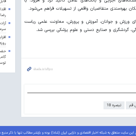
اه‌های اجرایی و بانک‌های عامل تأکید کرد و افزود: با
قابل
ان بهره‌مندی متقاضیان واقعی از تسهیلات فراهم می‌شود.
اقدا
رضا
ای ورزش و جوانان، آموزش و پرورش، معاونت علمی ریاست
آزاد
سرما
گی، گردشگری و صنایع دستی و علوم پزشکی بررسی شد.
روزه
حضور
گامی
توسع
ی قم
تبصره 18
این سایت متعلق به شبکه اخبار اقتصادی و دارایی ایران (شادا) بوده و بازنشر مطالب تنها با ذکر منبع 