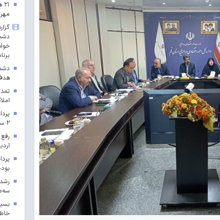
۲۱
مهرم
گزار
دشمن
خواه
برنا
دشمن
هدف 
تمدی
املاک
۲ سال ۱۴۰۳ در خراسان رضوی
رفع 
اردب
بودجه ۱۴۰۳ در 
سه‌م
بسیج
خاطر