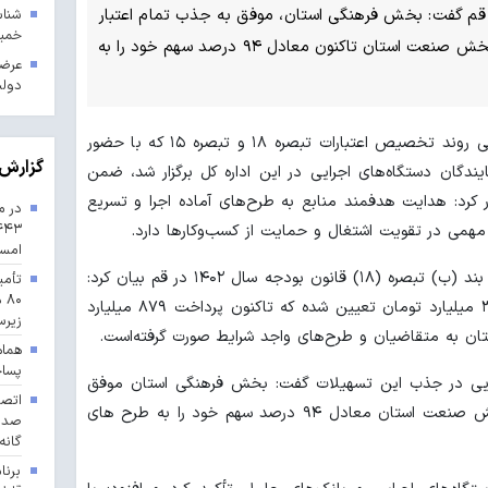
ن قم گفت: بخش فرهنگی استان، موفق به جذب تمام اعتبار
خمین
خود از تسهیلات تبصره ۱۸ شده‌است و بخش صنعت استان‌ تاکنون معادل ۹۴ درصد سهم خود را به
عرضه
دول
به گزارش شادا، نیره مظهر در نشست بررسی روند تخصیص اعتبارات تبصره ۱۸ و تبصره ۱۵ که با حضور
گزارش 
ندگان دستگاه‌های اجرایی در این اداره کل برگزار شد، ضمن
ر کرد: هدایت هدفمند منابع به طرح‌های آماده اجرا و تسریع
در م
همی در تقویت اشتغال و حمایت از کسب‌وکارها دارد.
امس
مظهر ضمن تشریح آخرین وضعیت اجرای بند (ب) تبصره (۱۸) قانون بودجه سال ۱۴۰۲ در قم بیان کرد:
تأمی
۸۰
سهم استان از محل این بند یک‌هزار و ۳۷ میلیارد تومان تعیین شده که تاکنون پرداخت ۸۷۹ میلیارد
زیرس
ان به متقاضیان و طرح‌های واجد شرایط صورت گرفته‌است.
هماه
پسا
جرایی در جذب این تسهیلات گفت: بخش فرهنگی استان موفق
به جذب تمام اعتبار خود شده‌است و بخش صنعت استان‌ معادل ۹۴ درصد سهم خود را به طرح های
گانه
برنا