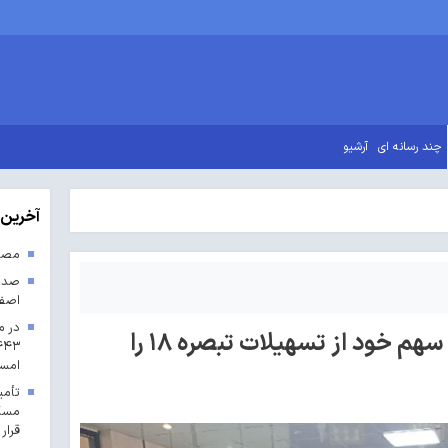
چند رسانه ای
آرشیو
آخرین 
مصوب
اصف
در م
صنعت استان قم ۹۴درصد سهم خود از تسهیلات تبصره ۱۸ را
امس
مسکن
قرار 