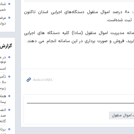
خمین
به گزارش شادا، سعید ملااسماعیلی افزود: ۸۰ درصد اموال منقول دستگاه‌های اجرایی استان تاکنون
عرضه
 ثبت شده‌است.
دول
امانه مدیریت اموال منقول (سادا) کلیه دستگاه های اجرایی
خرید، فروش و صورت برداری در این سامانه انجام می دهند.
گزارش 
در م
امس
تأمی
۸۰
زیرس
هماه
پسا
 اموال منقول
گانه
برنا