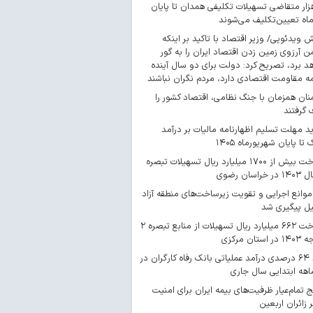
 هزار متقاضی تسهیلات تکلیفی همدان تا پایان
اه تعیین‌تکلیف می‌شوند
ش ویدئویی/ وزیر اقتصاد با تاکید بر اینکه
 آرزوی زمین زدن اقتصاد ایران را به گور
د برد، تصریح کرد: دولت برای دو سال آینده
مه مقاومت اقتصادی دارد، مردم نگران نباشند
ان همزمان با جنگ نظامی، اقتصاد کشور را
گرفتند
د مهلت تسلیم اظهارنامه مالیات بر درآمد
 تا پایان شهریورماه ۱۴۰۵
پرداخت بیش از ۱۷۰۰ میلیارد ریال تسهیلات تبصره
موانع اجرایی و تقویت زیرساخت‌های منطقه آزاد
یل پیگیری شد
پرداخت ۶۶۲ میلیارد ریال تسهیلات از منابع تبصره ۲
استان مرکزی
رشد ۶۴ درصدی درآمد عملیاتی بانک رفاه کارگران در
اهه ابتدایی سال جاری
 تمام‌عیار ظرفیت‌های بیمه ایران برای امنیت
 زائران اربعین