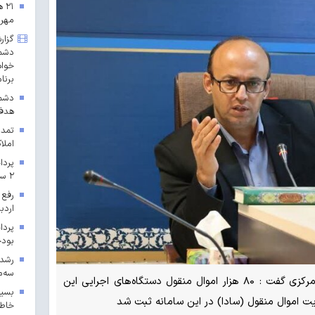
۲۱
مهرم
گزار
دشمن
خواه
برنا
دشمن
هدف 
تمدی
املاک
۲ سال ۱۴۰۳ در خراسان رضوی
رفع 
اردب
بودجه ۱۴۰۳ در 
سه‌م
مدیرکل امور اقتصادی و دارایی استان مرکزی گفت : ۸۰ هزار اموال منقول دستگاه‌های اجرایی این
بسیج
ریت اموال منقول (سادا) در این سامانه ثبت شد
خاطر