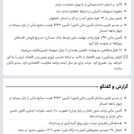
تأکید بر تداوم خدمت‌رسانی و تسهیل معیشت مردم
مصوبه تسهیلات گمرکی در شرایط اضطرار تمدید شد
صدور بیش از ۲۶ هزار مجوز کسب‌ و کار در استان اصفهان
در مسیر تغییر ساختار تأمین مالی کشور/ تأمین ۴۴۳ همت منابع مالی از بازار سرمایه در
چهار ماهه امسال
تأمین مالی ۳۹۶ هزار واحد نهضت ملی توسط بانک مسکن/ تسریع فروش اقساطی
پروژه‌ها در اولویت قرار گیرد
۲۱ هزار متقاضی تسهیلات تکلیفی همدان تا پایان مهرماه تعیین‌تکلیف می‌شوند
گزارش ویدئویی/ وزیر اقتصاد با تاکید بر اینکه دشمن آرزوی زمین زدن اقتصاد ایران را به گور
خواهد برد، تصریح کرد: دولت برای دو سال آینده برنامه مقاومت اقتصادی دارد، مردم نگران
نباشند
گزارش و گفتگو
در مسیر تغییر ساختار تأمین مالی کشور/ تأمین ۴۴۳ همت منابع مالی از بازار سرمایه در
چهار ماهه امسال
تأمین مالی تولید بدون فشار بر پایه پولی/ تصویب ۸۰ درصد مقررات اجرایی قانون تامین
مالی تولید و زیرساخت‌ها
هماهنگی راهبردی دولت برای رونق گردشگری در پساجنگ
اتصال ۹۷ درصدی مجوزهای کشور به درگاه ملی/ صدور ۱۳.۹ میلیون مجوز در سایه