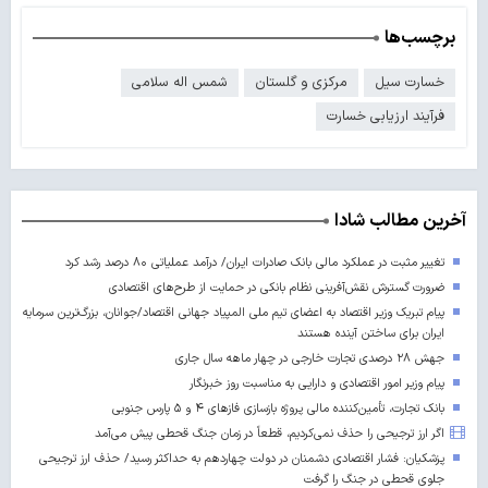
برچسب‌ها
خسارت سیل
مرکزی و گلستان
شمس اله سلامی
فرآیند ارزیابی خسارت
آخرین مطالب شادا
تغییر مثبت در عملکرد مالی بانک صادرات ایران/ درآمد عملیاتی ۸۰ درصد رشد کرد
ضرورت گسترش نقش‌آفرینی نظام بانکی در حمایت از طرح‌های اقتصادی
پیام تبریک وزیر اقتصاد به اعضای تیم ملی المپیاد جهانی اقتصاد/جوانان، بزرگ‌ترین سرمایه
ایران برای ساختن آینده‌ هستند
جهش ۲۸ درصدی تجارت خارجی در چهار ماهه سال جاری
پیام وزیر امور اقتصادی و دارایی به مناسبت روز خبرنگار
بانک تجارت، تأمین‌کننده مالی پروژه بازسازی فازهای ۴ و ۵ پارس جنوبی
اگر ارز ترجیحی را حذف نمی‌کردیم، قطعاً در زمان جنگ قحطی پیش می‌آمد
پزشکیان: فشار اقتصادی دشمنان در دولت چهاردهم به حداکثر رسید/ حذف ارز ترجیحی
جلوی قحطی در جنگ را گرفت