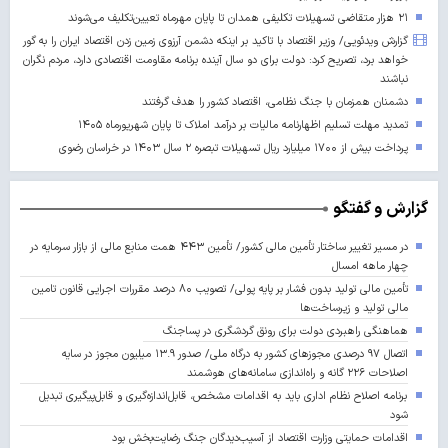
۲۱ هزار متقاضی تسهیلات تکلیفی همدان تا پایان مهرماه تعیین‌تکلیف می‌شوند
گزارش ویدئویی/ وزیر اقتصاد با تاکید بر اینکه دشمن آرزوی زمین زدن اقتصاد ایران را به گور
خواهد برد، تصریح کرد: دولت برای دو سال آینده برنامه مقاومت اقتصادی دارد، مردم نگران
نباشند
دشمنان همزمان با جنگ نظامی، اقتصاد کشور را هدف گرفتند
تمدید مهلت تسلیم اظهارنامه مالیات بر درآمد املاک تا پایان شهریورماه ۱۴۰۵
پرداخت بیش از ۱۷۰۰ میلیارد ریال تسهیلات تبصره ۲ سال ۱۴۰۳ در خراسان رضوی
گزارش و گفتگو
در مسیر تغییر ساختار تأمین مالی کشور/ تأمین ۴۴۳ همت منابع مالی از بازار سرمایه در
چهار ماهه امسال
تأمین مالی تولید بدون فشار بر پایه پولی/ تصویب ۸۰ درصد مقررات اجرایی قانون تامین
مالی تولید و زیرساخت‌ها
هماهنگی راهبردی دولت برای رونق گردشگری در پساجنگ
اتصال ۹۷ درصدی مجوزهای کشور به درگاه ملی/ صدور ۱۳.۹ میلیون مجوز در سایه
اصلاحات ۲۲۶ گانه و راه‌اندازی سامانه‌های هوشمند
برنامه اصلاح نظام اداری باید به اقدامات مشخص، قابل‌اندازه‌گیری و قابل‌پیگیری تبدیل
شود
اقدامات حمایتی وزارت اقتصاد از آسیب‌دیدگان جنگ رضایت‌بخش بود