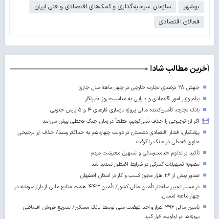
بوشهر
سازمان سرمایه‌گذاری و کمک‌های اقتصادی و فنی ایران
فعالان اقتصادی
آخرین مطالب شادا
جهش ۲۸ درصدی تجارت خارجی در چهار ماهه سال جاری
پیام وزیر امور اقتصادی و دارایی به مناسبت روز خبرنگار
بانک تجارت، تأمین‌کننده مالی پروژه بازسازی فازهای ۴ و ۵ پارس جنوبی
اگر ارز ترجیحی را حذف نمی‌کردیم، قطعاً در زمان جنگ قحطی پیش می‌آمد
پزشکیان: فشار اقتصادی دشمنان در دولت چهاردهم به حداکثر رسید/ حذف ارز ترجیحی
جلوی قحطی در جنگ را گرفت
تأکید بر تداوم خدمت‌رسانی و تسهیل معیشت مردم
مصوبه تسهیلات گمرکی در شرایط اضطرار تمدید شد
صدور بیش از ۲۶ هزار مجوز کسب‌ و کار در استان اصفهان
در مسیر تغییر ساختار تأمین مالی کشور/ تأمین ۴۴۳ همت منابع مالی از بازار سرمایه در
چهار ماهه امسال
تأمین مالی ۳۹۶ هزار واحد نهضت ملی توسط بانک مسکن/ تسریع فروش اقساطی
پروژه‌ها در اولویت قرار گیرد