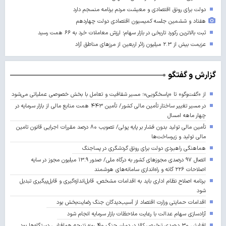
دولت برای رونق اقتصادی و معیشت مردم برنامه منسجم دارد
هفتاد و ششمین جلسه کمیسیون اقتصادی دولت چهاردهم
ثبت بالاترین رکورد تاریخی در بازار سهام؛ ارزش معاملات خرد به ۶۶ همت رسید
عزیمت بیش از ۲.۳ میلیون زائر اربعین از مرزهای مناطق آزاد
گزارش و گفتگو
از «گفت‌وگو» تا «پاسخگویی»؛ مسیر شفافیت و تعامل با بخش خصوصی عملیاتی می‌شود
در مسیر تغییر ساختار تأمین مالی کشور/ تأمین ۴۴۳ همت منابع مالی از بازار سرمایه در
چهار ماهه امسال
تأمین مالی تولید بدون فشار بر پایه پولی/ تصویب ۸۰ درصد مقررات اجرایی قانون تامین
مالی تولید و زیرساخت‌ها
هماهنگی راهبردی دولت برای رونق گردشگری در پساجنگ
اتصال ۹۷ درصدی مجوزهای کشور به درگاه ملی/ صدور ۱۳.۹ میلیون مجوز در سایه
اصلاحات ۲۲۶ گانه و راه‌اندازی سامانه‌های هوشمند
برنامه اصلاح نظام اداری باید به اقدامات مشخص، قابل‌اندازه‌گیری و قابل‌پیگیری تبدیل
شود
اقدامات حمایتی وزارت اقتصاد از آسیب‌دیدگان جنگ رضایت‌بخش بود
آزادسازی سهام عدالت با رعایت ملاحظات بازار سرمایه انجام شود
افزایش ۳۰ درصدی ترخیص کالا در دوران جنگ ۴۰ روزه نتیجه هم‌افزایی دستگاه‌ها بود