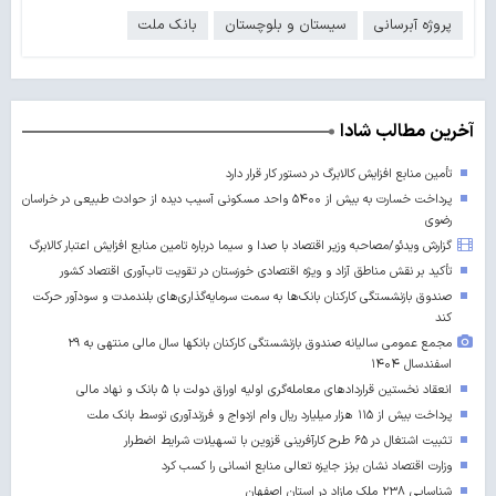
پروژه آبرسانی
سیستان و بلوچستان
بانک ملت
آخرین مطالب شادا
تأمین منابع افزایش کالابرگ در دستور کار قرار دارد
پرداخت خسارت به بیش از ۵۴۰۰ واحد مسکونی آسیب دیده از حوادث طبیعی در خراسان
رضوی
گزارش ویدئو/مصاحبه وزیر اقتصاد با صدا و سیما درباره تامین منابع افزایش اعتبار کالابرگ
تأکید بر نقش مناطق آزاد و ویژه اقتصادی خوزستان در تقویت تاب‌آوری اقتصاد کشور
صندوق بازنشستگی کارکنان بانک‌ها به سمت سرمایه‌گذاری‌های بلندمدت و سودآور حرکت
کند
مجمع عمومی سالیانه صندوق بازنشستگی کارکنان بانکها سال مالی منتهی به ۲۹
اسفندسال ۱۴۰۴
انعقاد نخستین قراردادهای معامله‌گری اولیه اوراق دولت با ۵ بانک و نهاد مالی
پرداخت بیش از ۱۱۵ هزار میلیارد ریال وام ازدواج و فرزندآوری توسط بانک ملت
تثبیت اشتغال در ۶۵ طرح کارآفرینی قزوین با تسهیلات شرایط اضطرار
وزارت اقتصاد نشان برنز جایزه تعالی منابع انسانی را کسب کرد
شناسایی ۲۳۸ ملک مازاد در استان اصفهان