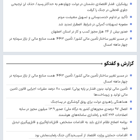
پزشکیان: فشار اقتصادی دشمنان در دولت چهاردهم به حداکثر رسید/ حذف ارز ترجیحی
جلوی قحطی در جنگ را گرفت
تأکید بر تداوم خدمت‌رسانی و تسهیل معیشت مردم
مصوبه تسهیلات گمرکی در شرایط اضطرار تمدید شد
صدور بیش از ۲۶ هزار مجوز کسب‌ و کار در استان اصفهان
در مسیر تغییر ساختار تأمین مالی کشور/ تأمین ۴۴۳ همت منابع مالی از بازار سرمایه در
چهار ماهه امسال
گزارش و گفتگو
در مسیر تغییر ساختار تأمین مالی کشور/ تأمین ۴۴۳ همت منابع مالی از بازار سرمایه در
چهار ماهه امسال
تأمین مالی تولید بدون فشار بر پایه پولی/ تصویب ۸۰ درصد مقررات اجرایی قانون تامین
مالی تولید و زیرساخت‌ها
هماهنگی راهبردی دولت برای رونق گردشگری در پساجنگ
اتصال ۹۷ درصدی مجوزهای کشور به درگاه ملی/ صدور ۱۳.۹ میلیون مجوز در سایه
اصلاحات ۲۲۶ گانه و راه‌اندازی سامانه‌های هوشمند
برنامه اصلاح نظام اداری باید به اقدامات مشخص، قابل‌اندازه‌گیری و قابل‌پیگیری تبدیل
شود
اقدامات حمایتی وزارت اقتصاد از آسیب‌دیدگان جنگ رضایت‌بخش بود