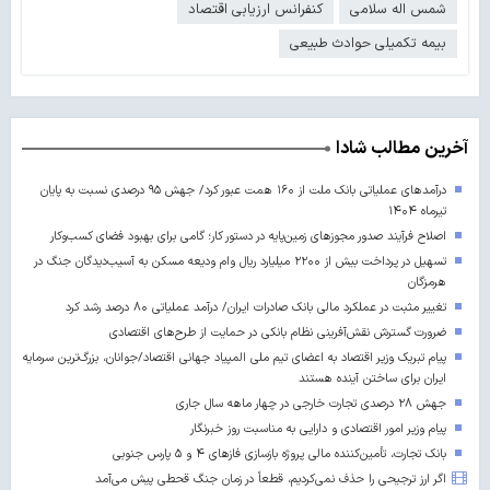
شمس اله سلامی
کنفرانس ارزیابی اقتصاد
بیمه تکمیلی حوادث طبیعی
آخرین مطالب شادا
درآمدهای عملیاتی بانک ملت از ۱۶۰ همت عبور کرد/ جهش ۹۵ درصدی نسبت به پایان
تیرماه ۱۴۰۴
اصلاح فرآیند صدور مجوزهای زمین‌پایه در دستور کار؛ گامی برای بهبود فضای کسب‌وکار
تسهیل در پرداخت بیش از ۲۲۰۰ میلیارد ریال وام ودیعه مسکن به آسیب‌دیدگان جنگ در
هرمزگان
تغییر مثبت در عملکرد مالی بانک صادرات ایران/ درآمد عملیاتی ۸۰ درصد رشد کرد
ضرورت گسترش نقش‌آفرینی نظام بانکی در حمایت از طرح‌های اقتصادی
پیام تبریک وزیر اقتصاد به اعضای تیم ملی المپیاد جهانی اقتصاد/جوانان، بزرگ‌ترین سرمایه
ایران برای ساختن آینده‌ هستند
جهش ۲۸ درصدی تجارت خارجی در چهار ماهه سال جاری
پیام وزیر امور اقتصادی و دارایی به مناسبت روز خبرنگار
بانک تجارت، تأمین‌کننده مالی پروژه بازسازی فازهای ۴ و ۵ پارس جنوبی
اگر ارز ترجیحی را حذف نمی‌کردیم، قطعاً در زمان جنگ قحطی پیش می‌آمد