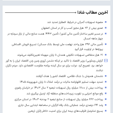
آخرین مطالب شادا
مصوبه تسهیلات گمرکی در شرایط اضطرار تمدید شد
صدور بیش از ۲۶ هزار مجوز کسب‌ و کار در استان اصفهان
در مسیر تغییر ساختار تأمین مالی کشور/ تأمین ۴۴۳ همت منابع مالی از بازار سرمایه در
چهار ماهه امسال
تأمین مالی ۳۹۶ هزار واحد نهضت ملی توسط بانک مسکن/ تسریع فروش اقساطی
پروژه‌ها در اولویت قرار گیرد
۲۱ هزار متقاضی تسهیلات تکلیفی همدان تا پایان مهرماه تعیین‌تکلیف می‌شوند
گزارش ویدئویی/ وزیر اقتصاد با تاکید بر اینکه دشمن آرزوی زمین زدن اقتصاد ایران را به گور
خواهد برد، تصریح کرد: دولت برای دو سال آینده برنامه مقاومت اقتصادی دارد، مردم نگران
نباشند
دشمنان همزمان با جنگ نظامی، اقتصاد کشور را هدف گرفتند
تمدید مهلت تسلیم اظهارنامه مالیات بر درآمد املاک تا پایان شهریورماه ۱۴۰۵
پرداخت بیش از ۱۷۰۰ میلیارد ریال تسهیلات تبصره ۲ سال ۱۴۰۳ در خراسان رضوی
رفع موانع اجرایی و تقویت زیرساخت‌های منطقه آزاد اردبیل پیگیری شد
پرداخت ۶۶۲ میلیارد ریال تسهیلات از منابع تبصره ۲ بودجه ۱۴۰۳ در استان مرکزی
رشد ۶۴ درصدی درآمد عملیاتی بانک رفاه کارگران در سه‌ماهه ابتدایی سال جاری
بسیج تمام‌عیار ظرفیت‌های بیمه ایران برای امنیت خاطر زائران اربعین