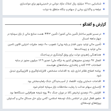
شناسایی ۲۲۰۰ میلیارد ریال املاک مازاد دولتی در خمینی‌شهر برای مولدسازی
عرضه و واگذاری برخی از سهام و بنگاه متعلق به دولت
گزارش و گفتگو
در مسیر تغییر ساختار تأمین مالی کشور/ تأمین ۴۴۳ همت منابع مالی از بازار سرمایه در
چهار ماهه امسال
تأمین مالی تولید بدون فشار بر پایه پولی/ تصویب ۸۰ درصد مقررات اجرایی قانون تامین
مالی تولید و زیرساخت‌ها
هماهنگی راهبردی دولت برای رونق گردشگری در پساجنگ
اتصال ۹۷ درصدی مجوزهای کشور به درگاه ملی/ صدور ۱۳.۹ میلیون مجوز در سایه
اصلاحات ۲۲۶ گانه و راه‌اندازی سامانه‌های هوشمند
برنامه اصلاح نظام اداری باید به اقدامات مشخص، قابل‌اندازه‌گیری و قابل‌پیگیری تبدیل
شود
اقدامات حمایتی وزارت اقتصاد از آسیب‌دیدگان جنگ رضایت‌بخش بود
آزادسازی سهام عدالت با رعایت ملاحظات بازار سرمایه انجام شود
افزایش ۳۰ درصدی ترخیص کالا در دوران جنگ ۴۰ روزه نتیجه هم‌افزایی دستگاه‌ها بود
حضور فعال ایران در اجلاس بانک توسعه اسلامی؛ گامی برای حل مسائل مالی و گسترش
پروژه‌های توسعه‌ای