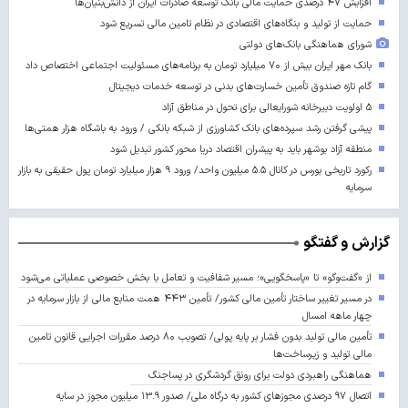
افزایش ۴۷ درصدی حمایت مالی بانک توسعه صادرات ایران از دانش‌بنیان‌ها
حمایت از تولید و بنگاه‌های اقتصادی در نظام تامین مالی تسریع شود
شورای هماهنگی بانک‌های دولتی
بانک مهر ایران بیش از ۷۰ میلیارد تومان به برنامه‌های مسئولیت اجتماعی اختصاص داد
گام تازه صندوق تأمین خسارت‌های بدنی در توسعه خدمات دیجیتال
۵ اولویت دبیرخانه شورایعالی برای تحول در مناطق آزاد
پیشی گرفتن رشد سپرده‌های بانک کشاورزی از شبکه بانکی / ورود به باشگاه هزار همتی‌ها
منطقه آزاد بوشهر باید به پیشران اقتصاد دریا محور کشور تبدیل شود
رکورد تاریخی بورس در کانال ۵.۵ میلیون واحد/ ورود ۹ هزار میلیارد تومان پول حقیقی به بازار
سرمایه
گزارش و گفتگو
از «گفت‌وگو» تا «پاسخگویی»؛ مسیر شفافیت و تعامل با بخش خصوصی عملیاتی می‌شود
در مسیر تغییر ساختار تأمین مالی کشور/ تأمین ۴۴۳ همت منابع مالی از بازار سرمایه در
چهار ماهه امسال
تأمین مالی تولید بدون فشار بر پایه پولی/ تصویب ۸۰ درصد مقررات اجرایی قانون تامین
مالی تولید و زیرساخت‌ها
هماهنگی راهبردی دولت برای رونق گردشگری در پساجنگ
اتصال ۹۷ درصدی مجوزهای کشور به درگاه ملی/ صدور ۱۳.۹ میلیون مجوز در سایه