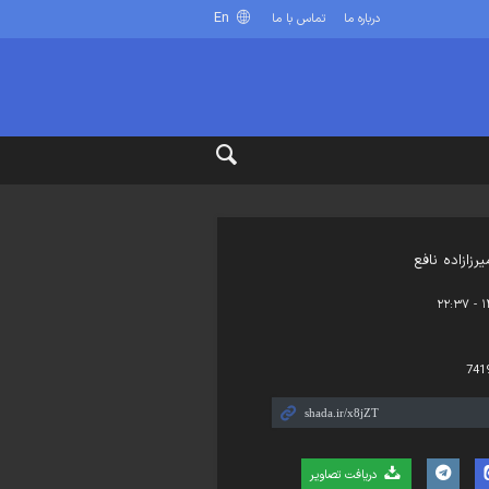
En
درباره ما
تماس با ما
رزازاده نافع
741
دریافت تصاویر