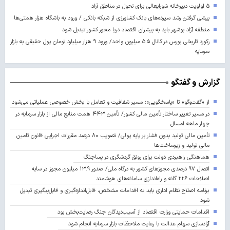
۵ اولویت دبیرخانه شورایعالی برای تحول در مناطق آزاد
پیشی گرفتن رشد سپرده‌های بانک کشاورزی از شبکه بانکی / ورود به باشگاه هزار همتی‌ها
منطقه آزاد بوشهر باید به پیشران اقتصاد دریا محور کشور تبدیل شود
رکورد تاریخی بورس در کانال ۵.۵ میلیون واحد/ ورود ۹ هزار میلیارد تومان پول حقیقی به بازار
سرمایه
گزارش و گفتگو
از «گفت‌وگو» تا «پاسخگویی»؛ مسیر شفافیت و تعامل با بخش خصوصی عملیاتی می‌شود
در مسیر تغییر ساختار تأمین مالی کشور/ تأمین ۴۴۳ همت منابع مالی از بازار سرمایه در
چهار ماهه امسال
تأمین مالی تولید بدون فشار بر پایه پولی/ تصویب ۸۰ درصد مقررات اجرایی قانون تامین
مالی تولید و زیرساخت‌ها
هماهنگی راهبردی دولت برای رونق گردشگری در پساجنگ
اتصال ۹۷ درصدی مجوزهای کشور به درگاه ملی/ صدور ۱۳.۹ میلیون مجوز در سایه
اصلاحات ۲۲۶ گانه و راه‌اندازی سامانه‌های هوشمند
برنامه اصلاح نظام اداری باید به اقدامات مشخص، قابل‌اندازه‌گیری و قابل‌پیگیری تبدیل
شود
اقدامات حمایتی وزارت اقتصاد از آسیب‌دیدگان جنگ رضایت‌بخش بود
آزادسازی سهام عدالت با رعایت ملاحظات بازار سرمایه انجام شود