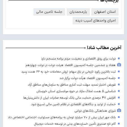
برچسب‌ها
استان اصفهان
یارمحمدیان
جلسه تامین مالی
احیای واحدهای آسیب دیده
آخرین مطالب شادا
دولت برای رونق اقتصادی و معیشت مردم برنامه منسجم دارد
هفتاد و ششمین جلسه کمیسیون اقتصاد هیئت دولت در دولت چهاردهم
ثبت بالاترین رکورد تاریخی در بازار سهام؛ ارزش معاملات خرد به ۶۶ همت رسید
جلسه کمیسیون اقتصاد هیأت دولت برگزار شد
تفویض اختیار تمدید مهلت ثبت آماری مناطق به سازمان‌های مناطق آزاد
شناسایی ۵ همت املاک مازاد در حوزه مولدسازی استان خوزستان
افزایش ۴۷ درصدی حمایت مالی بانک توسعه صادرات ایران از دانش‌بنیان‌ها
حمایت از تولید و بنگاه‌های اقتصادی در نظام تامین مالی تسریع شود
شورای هماهنگی بانک‌های دولتی
بانک مهر ایران بیش از ۷۰ میلیارد تومان به برنامه‌های مسئولیت اجتماعی اختصاص داد
گام تازه صندوق تأمین خسارت‌های بدنی در توسعه خدمات دیجیتال