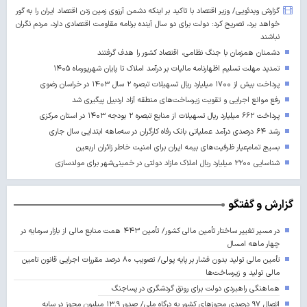
گزارش ویدئویی/ وزیر اقتصاد با تاکید بر اینکه دشمن آرزوی زمین زدن اقتصاد ایران را به گور
خواهد برد، تصریح کرد: دولت برای دو سال آینده برنامه مقاومت اقتصادی دارد، مردم نگران
نباشند
دشمنان همزمان با جنگ نظامی، اقتصاد کشور را هدف گرفتند
تمدید مهلت تسلیم اظهارنامه مالیات بر درآمد املاک تا پایان شهریورماه ۱۴۰۵
پرداخت بیش از ۱۷۰۰ میلیارد ریال تسهیلات تبصره ۲ سال ۱۴۰۳ در خراسان رضوی
رفع موانع اجرایی و تقویت زیرساخت‌های منطقه آزاد اردبیل پیگیری شد
پرداخت ۶۶۲ میلیارد ریال تسهیلات از منابع تبصره ۲ بودجه ۱۴۰۳ در استان مرکزی
رشد ۶۴ درصدی درآمد عملیاتی بانک رفاه کارگران در سه‌ماهه ابتدایی سال جاری
بسیج تمام‌عیار ظرفیت‌های بیمه ایران برای امنیت خاطر زائران اربعین
شناسایی ۲۲۰۰ میلیارد ریال املاک مازاد دولتی در خمینی‌شهر برای مولدسازی
گزارش و گفتگو
در مسیر تغییر ساختار تأمین مالی کشور/ تأمین ۴۴۳ همت منابع مالی از بازار سرمایه در
چهار ماهه امسال
تأمین مالی تولید بدون فشار بر پایه پولی/ تصویب ۸۰ درصد مقررات اجرایی قانون تامین
مالی تولید و زیرساخت‌ها
هماهنگی راهبردی دولت برای رونق گردشگری در پساجنگ
اتصال ۹۷ درصدی مجوزهای کشور به درگاه ملی/ صدور ۱۳.۹ میلیون مجوز در سایه