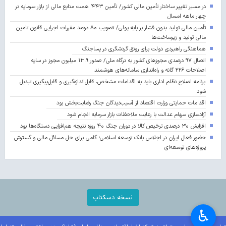
در مسیر تغییر ساختار تأمین مالی کشور/ تأمین ۴۴۳ همت منابع مالی از بازار سرمایه در
چهار ماهه امسال
تأمین مالی تولید بدون فشار بر پایه پولی/ تصویب ۸۰ درصد مقررات اجرایی قانون تامین
مالی تولید و زیرساخت‌ها
هماهنگی راهبردی دولت برای رونق گردشگری در پساجنگ
اتصال ۹۷ درصدی مجوزهای کشور به درگاه ملی/ صدور ۱۳.۹ میلیون مجوز در سایه
اصلاحات ۲۲۶ گانه و راه‌اندازی سامانه‌های هوشمند
برنامه اصلاح نظام اداری باید به اقدامات مشخص، قابل‌اندازه‌گیری و قابل‌پیگیری تبدیل
شود
اقدامات حمایتی وزارت اقتصاد از آسیب‌دیدگان جنگ رضایت‌بخش بود
آزادسازی سهام عدالت با رعایت ملاحظات بازار سرمایه انجام شود
افزایش ۳۰ درصدی ترخیص کالا در دوران جنگ ۴۰ روزه نتیجه هم‌افزایی دستگاه‌ها بود
حضور فعال ایران در اجلاس بانک توسعه اسلامی؛ گامی برای حل مسائل مالی و گسترش
پروژه‌های توسعه‌ای
نسخه دسکتاپ
♿︎