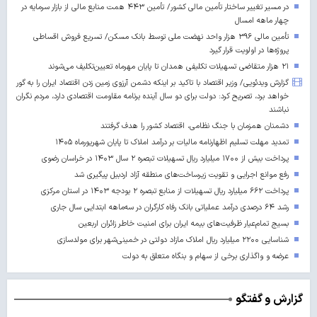
در مسیر تغییر ساختار تأمین مالی کشور/ تأمین ۴۴۳ همت منابع مالی از بازار سرمایه در
چهار ماهه امسال
تأمین مالی ۳۹۶ هزار واحد نهضت ملی توسط بانک مسکن/ تسریع فروش اقساطی
پروژه‌ها در اولویت قرار گیرد
۲۱ هزار متقاضی تسهیلات تکلیفی همدان تا پایان مهرماه تعیین‌تکلیف می‌شوند
گزارش ویدئویی/ وزیر اقتصاد با تاکید بر اینکه دشمن آرزوی زمین زدن اقتصاد ایران را به گور
خواهد برد، تصریح کرد: دولت برای دو سال آینده برنامه مقاومت اقتصادی دارد، مردم نگران
نباشند
دشمنان همزمان با جنگ نظامی، اقتصاد کشور را هدف گرفتند
تمدید مهلت تسلیم اظهارنامه مالیات بر درآمد املاک تا پایان شهریورماه ۱۴۰۵
پرداخت بیش از ۱۷۰۰ میلیارد ریال تسهیلات تبصره ۲ سال ۱۴۰۳ در خراسان رضوی
رفع موانع اجرایی و تقویت زیرساخت‌های منطقه آزاد اردبیل پیگیری شد
پرداخت ۶۶۲ میلیارد ریال تسهیلات از منابع تبصره ۲ بودجه ۱۴۰۳ در استان مرکزی
رشد ۶۴ درصدی درآمد عملیاتی بانک رفاه کارگران در سه‌ماهه ابتدایی سال جاری
بسیج تمام‌عیار ظرفیت‌های بیمه ایران برای امنیت خاطر زائران اربعین
شناسایی ۲۲۰۰ میلیارد ریال املاک مازاد دولتی در خمینی‌شهر برای مولدسازی
عرضه و واگذاری برخی از سهام و بنگاه متعلق به دولت
گزارش و گفتگو