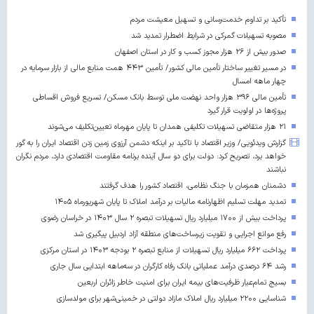
تأکید بر تداوم خدمت‌رسانی و تسهیل معیشت مردم
مصوبه تسهیلات گمرکی در شرایط اضطرار تمدید شد
صدور بیش از ۲۶ هزار مجوز کسب‌ و کار در استان اصفهان
در مسیر تغییر ساختار تأمین مالی کشور/ تأمین ۴۴۳ همت منابع مالی از بازار سرمایه در
چهار ماهه امسال
تأمین مالی ۳۹۶ هزار واحد نهضت ملی توسط بانک مسکن/ تسریع فروش اقساطی
پروژه‌ها در اولویت قرار گیرد
۲۱ هزار متقاضی تسهیلات تکلیفی همدان تا پایان مهرماه تعیین‌تکلیف می‌شوند
گزارش ویدئویی/ وزیر اقتصاد با تاکید بر اینکه دشمن آرزوی زمین زدن اقتصاد ایران را به گور
خواهد برد، تصریح کرد: دولت برای دو سال آینده برنامه مقاومت اقتصادی دارد، مردم نگران
نباشند
دشمنان همزمان با جنگ نظامی، اقتصاد کشور را هدف گرفتند
تمدید مهلت تسلیم اظهارنامه مالیات بر درآمد املاک تا پایان شهریورماه ۱۴۰۵
پرداخت بیش از ۱۷۰۰ میلیارد ریال تسهیلات تبصره ۲ سال ۱۴۰۳ در خراسان رضوی
رفع موانع اجرایی و تقویت زیرساخت‌های منطقه آزاد اردبیل پیگیری شد
پرداخت ۶۶۲ میلیارد ریال تسهیلات از منابع تبصره ۲ بودجه ۱۴۰۳ در استان مرکزی
رشد ۶۴ درصدی درآمد عملیاتی بانک رفاه کارگران در سه‌ماهه ابتدایی سال جاری
بسیج تمام‌عیار ظرفیت‌های بیمه ایران برای امنیت خاطر زائران اربعین
شناسایی ۲۲۰۰ میلیارد ریال املاک مازاد دولتی در خمینی‌شهر برای مولدسازی