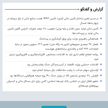
گزارش و گفتگو
در مسیر تغییر ساختار تأمین مالی کشور/ تأمین ۴۴۳ همت منابع مالی از بازار سرمایه در
چهار ماهه امسال
تأمین مالی تولید بدون فشار بر پایه پولی/ تصویب ۸۰ درصد مقررات اجرایی قانون تامین
مالی تولید و زیرساخت‌ها
هماهنگی راهبردی دولت برای رونق گردشگری در پساجنگ
اتصال ۹۷ درصدی مجوزهای کشور به درگاه ملی/ صدور ۱۳.۹ میلیون مجوز در سایه
اصلاحات ۲۲۶ گانه و راه‌اندازی سامانه‌های هوشمند
برنامه اصلاح نظام اداری باید به اقدامات مشخص، قابل‌اندازه‌گیری و قابل‌پیگیری تبدیل
شود
اقدامات حمایتی وزارت اقتصاد از آسیب‌دیدگان جنگ رضایت‌بخش بود
آزادسازی سهام عدالت با رعایت ملاحظات بازار سرمایه انجام شود
افزایش ۳۰ درصدی ترخیص کالا در دوران جنگ ۴۰ روزه نتیجه هم‌افزایی دستگاه‌ها بود
حضور فعال ایران در اجلاس بانک توسعه اسلامی؛ گامی برای حل مسائل مالی و گسترش
پروژه‌های توسعه‌ای