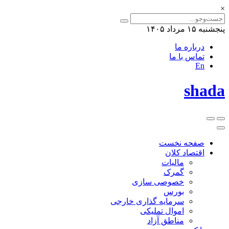
×
پنجشنبه ۱۵ مرداد ۱۴۰۵
درباره ما
تماس با ما
En
shada
صفحه نخست
اقتصاد کلان
مالیات
گمرک
خصوصی سازی
بورس
سرمایه گذاری خارجی
اموال تملیکی
مناطق آزاد