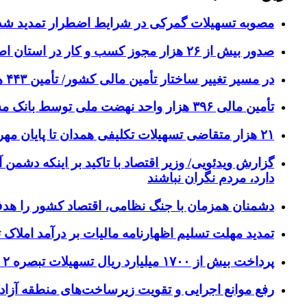
مصوبه تسهیلات گمرکی در شرایط اضطرار تمدید شد
صدور بیش از ۲۶ هزار مجوز کسب‌ و کار در استان اصفهان
در مسیر تغییر ساختار تأمین مالی کشور/ تأمین ۴۴۳ همت منابع مالی از بازار سرمایه در چهار ماهه امسال
تأمین مالی ۳۹۶ هزار واحد نهضت ملی توسط بانک مسکن/ تسریع فروش اقساطی پروژه‌ها در اولویت قرار گیرد
۲۱ هزار متقاضی تسهیلات تکلیفی همدان تا پایان مهرماه تعیین‌تکلیف می‌شوند
گزارش ویدئویی/ وزیر اقتصاد با تاکید بر اینکه دشمن 
دارد، مردم نگران نباشند
دشمنان همزمان با جنگ نظامی، اقتصاد کشور را هدف
تمدید مهلت تسلیم اظهارنامه مالیات بر درآمد املاک تا پ
پرداخت بیش از ۱۷۰۰ میلیارد ریال تسهیلات تبصره ۲ سال ۱۴۰۳ در خراسان رضوی
رفع موانع اجرایی و تقویت زیرساخت‌های منطقه آزاد 