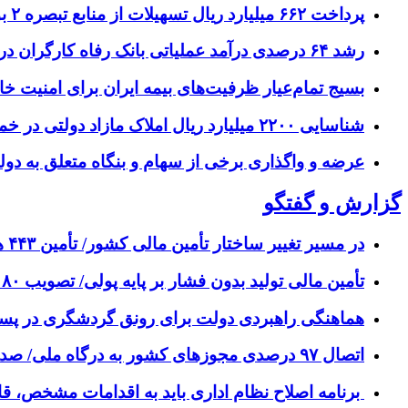
پرداخت ۶۶۲ میلیارد ریال تسهیلات از منابع تبصره ۲ بودجه ۱۴۰۳ در استان مرکزی
رشد ۶۴ درصدی درآمد عملیاتی بانک رفاه کارگران در سه‌ماهه ابتدایی سال جاری
بسیج تمام‌عیار ظرفیت‌های بیمه ایران برای امنیت خا
شناسایی ۲۲۰۰ میلیارد ریال املاک مازاد دولتی در خمینی‌شهر برای مولدسازی
عرضه و واگذاری برخی از سهام و بنگاه متعلق به دو
گزارش و گفتگو
در مسیر تغییر ساختار تأمین مالی کشور/ تأمین ۴۴۳ همت منابع مالی از بازار سرمایه در چهار ماهه امسال
تأمین مالی تولید بدون فشار بر پایه پولی/ تصویب ۸۰ درصد مقررات اجرایی قانون تامین مالی تولید و زیرساخت‌ها
هماهنگی راهبردی دولت برای رونق گردشگری در پس
اتصال ۹۷ درصدی مجوزهای کشور به درگاه ملی/ صدور ۱۳.۹ میلیون مجوز در سایه اصلاحات ۲۲۶ گانه و راه‌اندازی سامانه‌های هوشمند
برنامه اصلاح نظام اداری باید به اقدامات مشخص، قابل