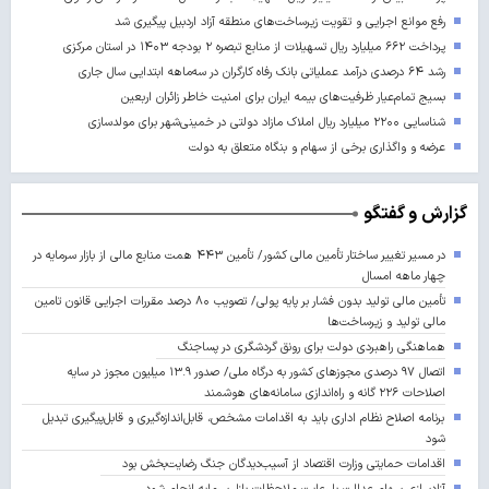
رفع موانع اجرایی و تقویت زیرساخت‌های منطقه آزاد اردبیل پیگیری شد
پرداخت ۶۶۲ میلیارد ریال تسهیلات از منابع تبصره ۲ بودجه ۱۴۰۳ در استان مرکزی
رشد ۶۴ درصدی درآمد عملیاتی بانک رفاه کارگران در سه‌ماهه ابتدایی سال جاری
بسیج تمام‌عیار ظرفیت‌های بیمه ایران برای امنیت خاطر زائران اربعین
شناسایی ۲۲۰۰ میلیارد ریال املاک مازاد دولتی در خمینی‌شهر برای مولدسازی
عرضه و واگذاری برخی از سهام و بنگاه متعلق به دولت
گزارش و گفتگو
در مسیر تغییر ساختار تأمین مالی کشور/ تأمین ۴۴۳ همت منابع مالی از بازار سرمایه در
چهار ماهه امسال
تأمین مالی تولید بدون فشار بر پایه پولی/ تصویب ۸۰ درصد مقررات اجرایی قانون تامین
مالی تولید و زیرساخت‌ها
هماهنگی راهبردی دولت برای رونق گردشگری در پساجنگ
اتصال ۹۷ درصدی مجوزهای کشور به درگاه ملی/ صدور ۱۳.۹ میلیون مجوز در سایه
اصلاحات ۲۲۶ گانه و راه‌اندازی سامانه‌های هوشمند
برنامه اصلاح نظام اداری باید به اقدامات مشخص، قابل‌اندازه‌گیری و قابل‌پیگیری تبدیل
شود
اقدامات حمایتی وزارت اقتصاد از آسیب‌دیدگان جنگ رضایت‌بخش بود