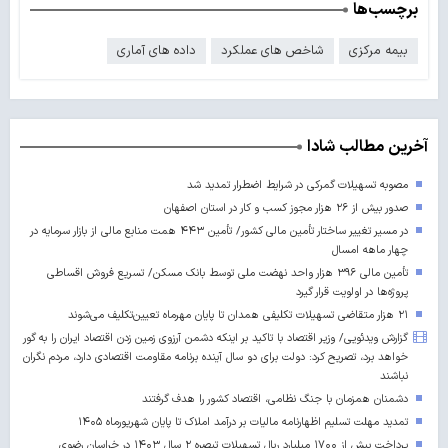
برچسب‌ها
بیمه مرکزی
شاخص های عملکرد
داده های آماری
آخرین مطالب شادا
مصوبه تسهیلات گمرکی در شرایط اضطرار تمدید شد
صدور بیش از ۲۶ هزار مجوز کسب‌ و کار در استان اصفهان
در مسیر تغییر ساختار تأمین مالی کشور/ تأمین ۴۴۳ همت منابع مالی از بازار سرمایه در
چهار ماهه امسال
تأمین مالی ۳۹۶ هزار واحد نهضت ملی توسط بانک مسکن/ تسریع فروش اقساطی
پروژه‌ها در اولویت قرار گیرد
۲۱ هزار متقاضی تسهیلات تکلیفی همدان تا پایان مهرماه تعیین‌تکلیف می‌شوند
گزارش ویدئویی/ وزیر اقتصاد با تاکید بر اینکه دشمن آرزوی زمین زدن اقتصاد ایران را به گور
خواهد برد، تصریح کرد: دولت برای دو سال آینده برنامه مقاومت اقتصادی دارد، مردم نگران
نباشند
دشمنان همزمان با جنگ نظامی، اقتصاد کشور را هدف گرفتند
تمدید مهلت تسلیم اظهارنامه مالیات بر درآمد املاک تا پایان شهریورماه ۱۴۰۵
پرداخت بیش از ۱۷۰۰ میلیارد ریال تسهیلات تبصره ۲ سال ۱۴۰۳ در خراسان رضوی