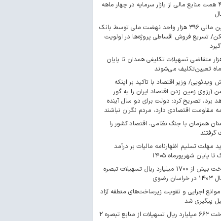
۴۴۳ همت منابع مالی از بازار سرمایه در چهار ماهه
ال
تأمین مالی ۳۹۶ هزار واحد نهضت ملی توسط بانک
/ تسریع فروش اقساطی پروژه‌ها در اولویت
گیرد
 هزار متقاضی تسهیلات تکلیفی همدان تا پایان
اه تعیین‌تکلیف می‌شوند
ش ویدئویی/ وزیر اقتصاد با تاکید بر اینکه
 آرزوی زمین زدن اقتصاد ایران را به گور
د برد، تصریح کرد: دولت برای دو سال آینده
مه مقاومت اقتصادی دارد، مردم نگران نباشند
ان همزمان با جنگ نظامی، اقتصاد کشور را
گرفتند
د مهلت تسلیم اظهارنامه مالیات بر درآمد
 تا پایان شهریورماه ۱۴۰۵
پرداخت بیش از ۱۷۰۰ میلیارد ریال تسهیلات تبصره
موانع اجرایی و تقویت زیرساخت‌های منطقه آزاد
یل پیگیری شد
پرداخت ۶۶۲ میلیارد ریال تسهیلات از منابع تبصره ۲