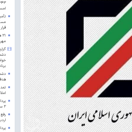
امس
مسکن
قرار 
۲۱
مهرم
گزار
دشمن
خواه
برنا
دشمن
هدف 
تمدی
املاک
۲ سال ۱۴۰۳ در خراسان رضوی
رفع 
اردب