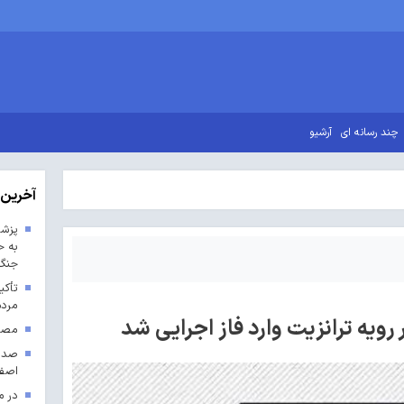
چند رسانه ای
آرشیو
آخرین 
پزشک
به ح
جنگ 
تأکی
مردم
رویه ترانزیت وارد فاز اجرایی شد
مصوب
اصف
در م