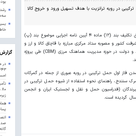
بودجه ۱۴۰۳ در 
 ترکیبی در رویه ترانزیت با هدف تسهیل ورود و خروج کالا
سه‌م
بسیج
خاطر
به گزارش شادا، این اقدام در راستای تحقق تکلیف بند (۱۲) ماده ۴ آیین نامه اجرایی موضوع بند (پ)
م پیشرفت کشور و مصوبه ستاد مرکزی مبارزه با قاچاق کالا و ارز و
همچنین اجرای سیاست‌های وزارت اقتصاد و دولت در حوزه مدیریت هماهنگ مرزی (CBM) طی پروژه
گزارش 
.
در م
 شدن فاز اول حمل ترکیبی در رویه عبوری از جمله در گمرکات
امس
ک سنندج، راهنمای نحوه استفاده از شیوه حمل ترکیبی در
تأمی
یرندگان (فدراسیون حمل و نقل و لجستیک ایران و انجمن
۸۰
زیرس
سال گردیده است.
هماه
پسا
گانه