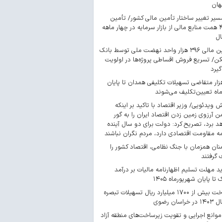
هان
سیر تغییر ساختار تأمین مالی کشور/ تأمین
۴۴۳ همت منابع مالی از بازار سرمایه در چهار ماهه
ال
تأمین مالی ۳۹۶ هزار واحد نهضت ملی توسط بانک
/ تسریع فروش اقساطی پروژه‌ها در اولویت
گیرد
 هزار متقاضی تسهیلات تکلیفی همدان تا پایان
اه تعیین‌تکلیف می‌شوند
ش ویدئویی/ وزیر اقتصاد با تاکید بر اینکه
 آرزوی زمین زدن اقتصاد ایران را به گور
د برد، تصریح کرد: دولت برای دو سال آینده
مه مقاومت اقتصادی دارد، مردم نگران نباشند
ان همزمان با جنگ نظامی، اقتصاد کشور را
گرفتند
د مهلت تسلیم اظهارنامه مالیات بر درآمد
 تا پایان شهریورماه ۱۴۰۵
پرداخت بیش از ۱۷۰۰ میلیارد ریال تسهیلات تبصره
موانع اجرایی و تقویت زیرساخت‌های منطقه آزاد