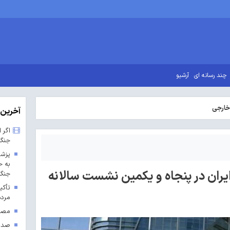
چند رسانه ای
آرشیو
خارجی
آخرین 
اگر 
جنگ
پزشک
به ح
یران در پنجاه و یکمین نشست سالانه
جنگ 
تأکی
مردم
مصوب