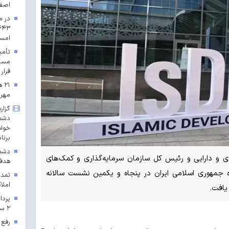
اصف
در م
امس
مسکن
قرار 
۲۱
مهرم
گزار
دشمن
خواه
برنا
دشمن
 و دارایی و رئیس کل سازمان سرمایه‌گذاری و کمک‌های
هدف 
ده جمهوری اسلامی ایران در پنجاه و یکمین نشست سالانه
تمدی
املاک
۲ سال ۱۴۰۳ در خراسان رضوی
رفع 