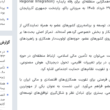
اردب
به گزارش شادا، این نشست با محوریت «همگرایی منطقه‌ای برای رفاه پایدار» (Regional Integration
for Sustainable Prosperity) از ۲۶ تا ۲۹ خرداد ۱۴۰۵ به میزبانی باکو، پایتخت جمهوری آذربایجان
بودجه ۱۴۰۳ در 
سه‌م
، توسعه و برنامه‌ریزی کشورهای عضو به همراه نمایندگانی از
مکار و بخش خصوصی گردهم آمده‌اند. تمرکز اصلی بحث‌ها بر
 کشورهای عضو، حوزه‌های اولویت‌دار همکاری و راهبردهای
گزارش 
در م
می‌توان به تأمین مالی اسلامی، ارتباط منطقه‌ای در حوزه
امس
ری در برابر تغییرات اقلیمی، تحول دیجیتال، هوش مصنوعی،
تأمی
 و تقویت نظام‌های حمایت اجتماعی اشاره کرد.
۸۰
زیرس
لی فرصتی برای تقویت همکاری‌های اقتصادی و مالی ایران با
هماه
و فراهم می‌آورد. این نشست به عنوان یکی از مهم‌ترین
پسا
می، بستری برای تبادل نظر و شکل‌گیری توافق‌های توسعه‌ای
گانه