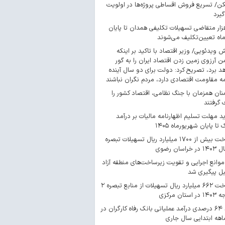
/ تسریع فروش اقساطی پروژه‌ها در اولویت
گیرد
 هزار متقاضی تسهیلات تکلیفی همدان تا پایان
اه تعیین‌تکلیف می‌شوند
ش ویدئویی/ وزیر اقتصاد با تاکید بر اینکه
 آرزوی زمین زدن اقتصاد ایران را به گور
د برد، تصریح کرد: دولت برای دو سال آینده
مه مقاومت اقتصادی دارد، مردم نگران نباشند
ان همزمان با جنگ نظامی، اقتصاد کشور را
گرفتند
د مهلت تسلیم اظهارنامه مالیات بر درآمد
 تا پایان شهریورماه ۱۴۰۵
پرداخت بیش از ۱۷۰۰ میلیارد ریال تسهیلات تبصره
موانع اجرایی و تقویت زیرساخت‌های منطقه آزاد
یل پیگیری شد
پرداخت ۶۶۲ میلیارد ریال تسهیلات از منابع تبصره ۲
استان مرکزی
رشد ۶۴ درصدی درآمد عملیاتی بانک رفاه کارگران در
اهه ابتدایی سال جاری