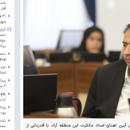
مسکن
قرار 
۲۱
مهرم
گزار
دشمن
خواه
برنا
دشمن
هدف 
تمدی
املاک
۲ سال ۱۴۰۳ در خراسان رضوی
رفع 
اردب
بودجه ۱۴۰۳ در 
آیین اهدای اسناد مالکیت این منطقه آزاد، با قدردانی از
سه‌م