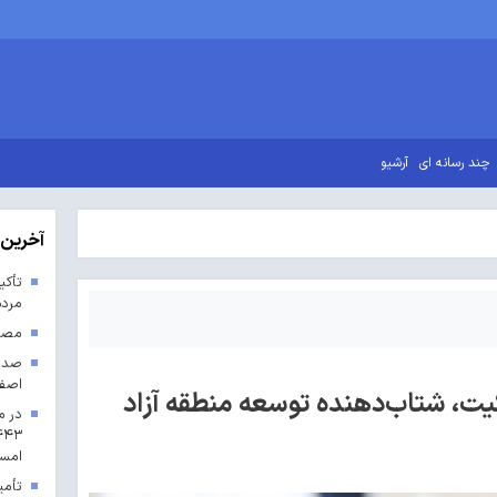
چند رسانه ای
آرشیو
آخرین 
تأکی
مردم
مصوب
اصف
یت، شتاب‌دهنده توسعه منطقه آزاد
در م
امس