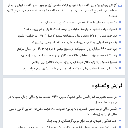
گزارش ویدئویی/ وزیر اقتصاد با تاکید بر اینکه دشمن آرزوی زمین زدن اقتصاد ایران را به گور
خواهد برد، تصریح کرد: دولت برای دو سال آینده برنامه مقاومت اقتصادی دارد، مردم نگران
نباشند
دشمنان همزمان با جنگ نظامی، اقتصاد کشور را هدف گرفتند
تمدید مهلت تسلیم اظهارنامه مالیات بر درآمد املاک تا پایان شهریورماه ۱۴۰۵
پرداخت بیش از ۱۷۰۰ میلیارد ریال تسهیلات تبصره ۲ سال ۱۴۰۳ در خراسان رضوی
رفع موانع اجرایی و تقویت زیرساخت‌های منطقه آزاد اردبیل پیگیری شد
پرداخت ۶۶۲ میلیارد ریال تسهیلات از منابع تبصره ۲ بودجه ۱۴۰۳ در استان مرکزی
رشد ۶۴ درصدی درآمد عملیاتی بانک رفاه کارگران در سه‌ماهه ابتدایی سال جاری
بسیج تمام‌عیار ظرفیت‌های بیمه ایران برای امنیت خاطر زائران اربعین
شناسایی ۲۲۰۰ میلیارد ریال املاک مازاد دولتی در خمینی‌شهر برای مولدسازی
گزارش و گفتگو
در مسیر تغییر ساختار تأمین مالی کشور/ تأمین ۴۴۳ همت منابع مالی از بازار سرمایه در
چهار ماهه امسال
تأمین مالی تولید بدون فشار بر پایه پولی/ تصویب ۸۰ درصد مقررات اجرایی قانون تامین
مالی تولید و زیرساخت‌ها
هماهنگی راهبردی دولت برای رونق گردشگری در پساجنگ
اتصال ۹۷ درصدی مجوزهای کشور به درگاه ملی/ صدور ۱۳.۹ میلیون مجوز در سایه