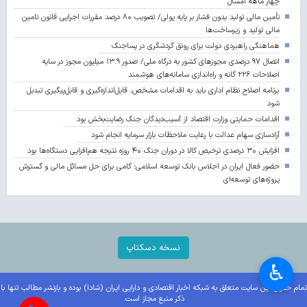
چهار ماهه امسال
تأمین مالی تولید بدون فشار بر پایه پولی/ تصویب ۸۰ درصد مقررات اجرایی قانون تامین
مالی تولید و زیرساخت‌ها
هماهنگی راهبردی دولت برای رونق گردشگری در پساجنگ
اتصال ۹۷ درصدی مجوزهای کشور به درگاه ملی/ صدور ۱۳.۹ میلیون مجوز در سایه
اصلاحات ۲۲۶ گانه و راه‌اندازی سامانه‌های هوشمند
برنامه اصلاح نظام اداری باید به اقدامات مشخص، قابل‌اندازه‌گیری و قابل‌پیگیری تبدیل
شود
اقدامات حمایتی وزارت اقتصاد از آسیب‌دیدگان جنگ رضایت‌بخش بود
آزادسازی سهام عدالت با رعایت ملاحظات بازار سرمایه انجام شود
افزایش ۳۰ درصدی ترخیص کالا در دوران جنگ ۴۰ روزه نتیجه هم‌افزایی دستگاه‌ها بود
حضور فعال ایران در اجلاس بانک توسعه اسلامی؛ گامی برای حل مسائل مالی و گسترش
پروژه‌های توسعه‌ای
نسخه دسکتاپ
♿︎
تمام حقوق این سایت متعلق به شبکه اخبار اقتصادی و دارایی ایران (شادا) بوده و بازنشر مطالب تنها با
ذکر منبع مجاز است.