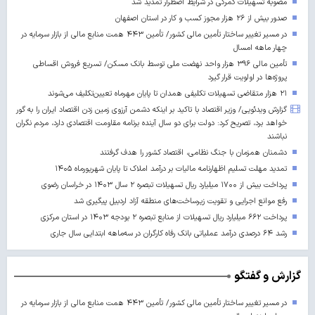
مصوبه تسهیلات گمرکی در شرایط اضطرار تمدید شد
صدور بیش از ۲۶ هزار مجوز کسب‌ و کار در استان اصفهان
در مسیر تغییر ساختار تأمین مالی کشور/ تأمین ۴۴۳ همت منابع مالی از بازار سرمایه در
چهار ماهه امسال
تأمین مالی ۳۹۶ هزار واحد نهضت ملی توسط بانک مسکن/ تسریع فروش اقساطی
پروژه‌ها در اولویت قرار گیرد
۲۱ هزار متقاضی تسهیلات تکلیفی همدان تا پایان مهرماه تعیین‌تکلیف می‌شوند
گزارش ویدئویی/ وزیر اقتصاد با تاکید بر اینکه دشمن آرزوی زمین زدن اقتصاد ایران را به گور
خواهد برد، تصریح کرد: دولت برای دو سال آینده برنامه مقاومت اقتصادی دارد، مردم نگران
نباشند
دشمنان همزمان با جنگ نظامی، اقتصاد کشور را هدف گرفتند
تمدید مهلت تسلیم اظهارنامه مالیات بر درآمد املاک تا پایان شهریورماه ۱۴۰۵
پرداخت بیش از ۱۷۰۰ میلیارد ریال تسهیلات تبصره ۲ سال ۱۴۰۳ در خراسان رضوی
رفع موانع اجرایی و تقویت زیرساخت‌های منطقه آزاد اردبیل پیگیری شد
پرداخت ۶۶۲ میلیارد ریال تسهیلات از منابع تبصره ۲ بودجه ۱۴۰۳ در استان مرکزی
رشد ۶۴ درصدی درآمد عملیاتی بانک رفاه کارگران در سه‌ماهه ابتدایی سال جاری
گزارش و گفتگو
در مسیر تغییر ساختار تأمین مالی کشور/ تأمین ۴۴۳ همت منابع مالی از بازار سرمایه در