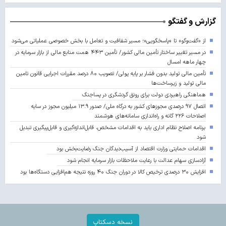
گزارش و گفتگو
از «گفت‌وگو» تا «پاسخگویی»؛ مسیر شفافیت و تعامل با بخش خصوصی عملیاتی می‌شود
در مسیر تغییر ساختار تأمین مالی کشور/ تأمین ۴۴۳ همت منابع مالی از بازار سرمایه در
چهار ماهه امسال
تأمین مالی تولید بدون فشار بر پایه پولی/ تصویب ۸۰ درصد مقررات اجرایی قانون تامین
مالی تولید و زیرساخت‌ها
هماهنگی راهبردی دولت برای رونق گردشگری در پساجنگ
اتصال ۹۷ درصدی مجوزهای کشور به درگاه ملی/ صدور ۱۳.۹ میلیون مجوز در سایه
اصلاحات ۲۲۶ گانه و راه‌اندازی سامانه‌های هوشمند
برنامه اصلاح نظام اداری باید به اقدامات مشخص، قابل‌اندازه‌گیری و قابل‌پیگیری تبدیل
شود
اقدامات حمایتی وزارت اقتصاد از آسیب‌دیدگان جنگ رضایت‌بخش بود
آزادسازی سهام عدالت با رعایت ملاحظات بازار سرمایه انجام شود
افزایش ۳۰ درصدی ترخیص کالا در دوران جنگ ۴۰ روزه نتیجه هم‌افزایی دستگاه‌ها بود
نسخه دسکتاپ