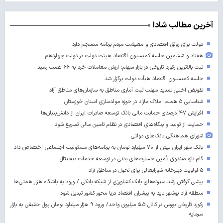
آخرین مطالب شادا
دولت برای رونق اقتصادی و معیشت مردم برنامه منسجم دارد
هفتاد و ششمین جلسه کمیسیون اقتصاد هیئت دولت در دولت چهاردهم
ثبت بالاترین رکورد تاریخی در بازار سهام؛ ارزش معاملات خرد به ۶۶ همت رسید
جلسه کمیسیون اقتصاد هیأت دولت برگزار شد
تفویض اختیار تمدید مهلت ثبت آماری مناطق به سازمان‌های مناطق آزاد
شناسایی ۵ همت املاک مازاد در حوزه مولدسازی استان خوزستان
افزایش ۴۷ درصدی حمایت مالی بانک توسعه صادرات ایران از دانش‌بنیان‌ها
حمایت از تولید و بنگاه‌های اقتصادی در نظام تامین مالی تسریع شود
شورای هماهنگی بانک‌های دولتی
بانک مهر ایران بیش از ۷۰ میلیارد تومان به برنامه‌های مسئولیت اجتماعی اختصاص داد
گام تازه صندوق تأمین خسارت‌های بدنی در توسعه خدمات دیجیتال
۵ اولویت دبیرخانه شورایعالی برای تحول در مناطق آزاد
پیشی گرفتن رشد سپرده‌های بانک کشاورزی از شبکه بانکی / ورود به باشگاه هزار همتی‌ها
منطقه آزاد بوشهر باید به پیشران اقتصاد دریا محور کشور تبدیل شود
رکورد تاریخی بورس در کانال ۵.۵ میلیون واحد/ ورود ۹ هزار میلیارد تومان پول حقیقی به بازار
سرمایه