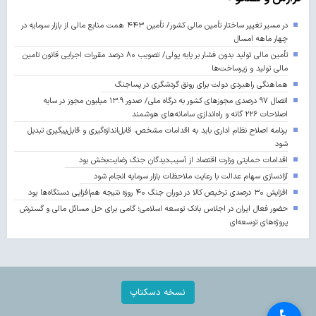
در مسیر تغییر ساختار تأمین مالی کشور/ تأمین ۴۴۳ همت منابع مالی از بازار سرمایه در
چهار ماهه امسال
تأمین مالی تولید بدون فشار بر پایه پولی/ تصویب ۸۰ درصد مقررات اجرایی قانون تامین
مالی تولید و زیرساخت‌ها
هماهنگی راهبردی دولت برای رونق گردشگری در پساجنگ
اتصال ۹۷ درصدی مجوزهای کشور به درگاه ملی/ صدور ۱۳.۹ میلیون مجوز در سایه
اصلاحات ۲۲۶ گانه و راه‌اندازی سامانه‌های هوشمند
برنامه اصلاح نظام اداری باید به اقدامات مشخص، قابل‌اندازه‌گیری و قابل‌پیگیری تبدیل
شود
اقدامات حمایتی وزارت اقتصاد از آسیب‌دیدگان جنگ رضایت‌بخش بود
آزادسازی سهام عدالت با رعایت ملاحظات بازار سرمایه انجام شود
افزایش ۳۰ درصدی ترخیص کالا در دوران جنگ ۴۰ روزه نتیجه هم‌افزایی دستگاه‌ها بود
حضور فعال ایران در اجلاس بانک توسعه اسلامی؛ گامی برای حل مسائل مالی و گسترش
پروژه‌های توسعه‌ای
نسخه دسکتاپ