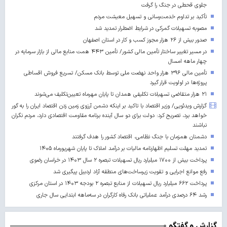
جلوی قحطی در جنگ را گرفت
تأکید بر تداوم خدمت‌رسانی و تسهیل معیشت مردم
مصوبه تسهیلات گمرکی در شرایط اضطرار تمدید شد
صدور بیش از ۲۶ هزار مجوز کسب‌ و کار در استان اصفهان
در مسیر تغییر ساختار تأمین مالی کشور/ تأمین ۴۴۳ همت منابع مالی از بازار سرمایه در
چهار ماهه امسال
تأمین مالی ۳۹۶ هزار واحد نهضت ملی توسط بانک مسکن/ تسریع فروش اقساطی
پروژه‌ها در اولویت قرار گیرد
۲۱ هزار متقاضی تسهیلات تکلیفی همدان تا پایان مهرماه تعیین‌تکلیف می‌شوند
گزارش ویدئویی/ وزیر اقتصاد با تاکید بر اینکه دشمن آرزوی زمین زدن اقتصاد ایران را به گور
خواهد برد، تصریح کرد: دولت برای دو سال آینده برنامه مقاومت اقتصادی دارد، مردم نگران
نباشند
دشمنان همزمان با جنگ نظامی، اقتصاد کشور را هدف گرفتند
تمدید مهلت تسلیم اظهارنامه مالیات بر درآمد املاک تا پایان شهریورماه ۱۴۰۵
پرداخت بیش از ۱۷۰۰ میلیارد ریال تسهیلات تبصره ۲ سال ۱۴۰۳ در خراسان رضوی
رفع موانع اجرایی و تقویت زیرساخت‌های منطقه آزاد اردبیل پیگیری شد
پرداخت ۶۶۲ میلیارد ریال تسهیلات از منابع تبصره ۲ بودجه ۱۴۰۳ در استان مرکزی
رشد ۶۴ درصدی درآمد عملیاتی بانک رفاه کارگران در سه‌ماهه ابتدایی سال جاری
گزارش و گفتگو