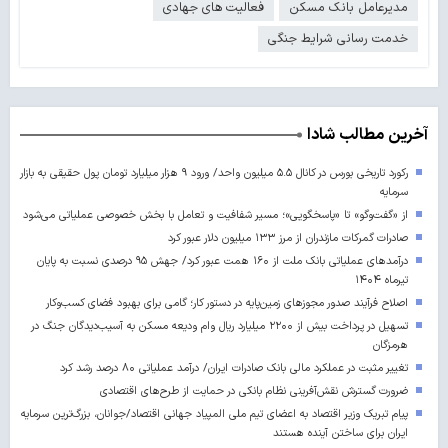
مدیرعامل بانک مسکن
فعالیت های جهادی
خدمت رسانی شرایط جنگی
آخرین مطالب شادا
رکورد تاریخی بورس در کانال ۵.۵ میلیون واحد/ ورود ۹ هزار میلیارد تومان پول حقیقی به بازار
سرمایه
از «گفت‌وگو» تا «پاسخگویی»؛ مسیر شفافیت و تعامل با بخش خصوصی عملیاتی می‌شود
صادرات گمرکات مازندران از مرز ۱۳۳ میلیون دلار عبور کرد
درآمدهای عملیاتی بانک ملت از ۱۶۰ همت عبور کرد/ جهش ۹۵ درصدی نسبت به پایان
تیرماه ۱۴۰۴
اصلاح فرآیند صدور مجوزهای زمین‌پایه در دستور کار؛ گامی برای بهبود فضای کسب‌وکار
تسهیل در پرداخت بیش از ۲۲۰۰ میلیارد ریال وام ودیعه مسکن به آسیب‌دیدگان جنگ در
هرمزگان
تغییر مثبت در عملکرد مالی بانک صادرات ایران/ درآمد عملیاتی ۸۰ درصد رشد کرد
ضرورت گسترش نقش‌آفرینی نظام بانکی در حمایت از طرح‌های اقتصادی
پیام تبریک وزیر اقتصاد به اعضای تیم ملی المپیاد جهانی اقتصاد/جوانان، بزرگ‌ترین سرمایه
ایران برای ساختن آینده‌ هستند