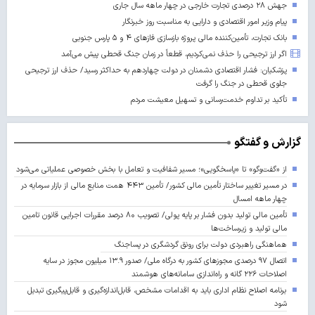
جهش ۲۸ درصدی تجارت خارجی در چهار ماهه سال جاری
پیام وزیر امور اقتصادی و دارایی به مناسبت روز خبرنگار
بانک تجارت، تأمین‌کننده مالی پروژه بازسازی فازهای ۴ و ۵ پارس جنوبی
اگر ارز ترجیحی را حذف نمی‌کردیم، قطعاً در زمان جنگ قحطی پیش می‌آمد
پزشکیان: فشار اقتصادی دشمنان در دولت چهاردهم به حداکثر رسید/ حذف ارز ترجیحی
جلوی قحطی در جنگ را گرفت
تأکید بر تداوم خدمت‌رسانی و تسهیل معیشت مردم
گزارش و گفتگو
از «گفت‌وگو» تا «پاسخگویی»؛ مسیر شفافیت و تعامل با بخش خصوصی عملیاتی می‌شود
در مسیر تغییر ساختار تأمین مالی کشور/ تأمین ۴۴۳ همت منابع مالی از بازار سرمایه در
چهار ماهه امسال
تأمین مالی تولید بدون فشار بر پایه پولی/ تصویب ۸۰ درصد مقررات اجرایی قانون تامین
مالی تولید و زیرساخت‌ها
هماهنگی راهبردی دولت برای رونق گردشگری در پساجنگ
اتصال ۹۷ درصدی مجوزهای کشور به درگاه ملی/ صدور ۱۳.۹ میلیون مجوز در سایه
اصلاحات ۲۲۶ گانه و راه‌اندازی سامانه‌های هوشمند
برنامه اصلاح نظام اداری باید به اقدامات مشخص، قابل‌اندازه‌گیری و قابل‌پیگیری تبدیل
شود