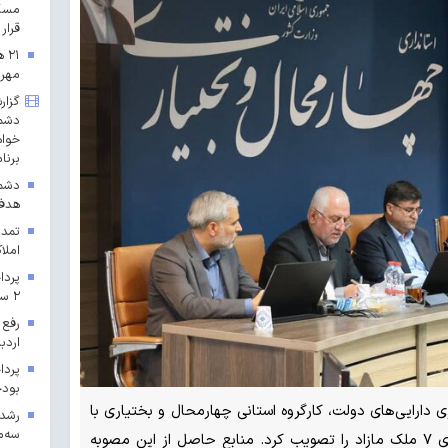
مسکن
قرار 
۲۱
مهرم
گزار
دشمن
خواه
برنا
دشمن
هدف 
تمدی
املاک
۲ سال ۱۴۰۳ در خراسان رضوی
رفع 
اردب
بودجه ۱۴۰۳ در 
ی دارایی‌های دولت، کارگروه استانی چهارمحال و بختیاری با
سه‌م
حضور استاندار و اعضای کارگروه، واگذاری ۷ ملک مازاد را تصویب کرد. منابع حاصل از این مصوبه