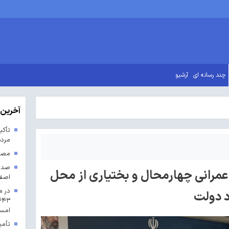
چند رسانه ای
آرشیو
آخرین 
تأکی
مردم
مصوب
 عمرانی چهارمحال و بختیاری از محل
اصف
در م
د دولت
امس