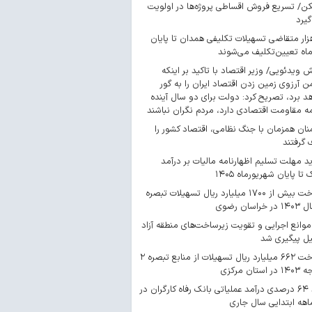
/ تسریع فروش اقساطی پروژه‌ها در اولویت
گیرد
 هزار متقاضی تسهیلات تکلیفی همدان تا پایان
اه تعیین‌تکلیف می‌شوند
ش ویدئویی/ وزیر اقتصاد با تاکید بر اینکه
 آرزوی زمین زدن اقتصاد ایران را به گور
د برد، تصریح کرد: دولت برای دو سال آینده
مه مقاومت اقتصادی دارد، مردم نگران نباشند
ان همزمان با جنگ نظامی، اقتصاد کشور را
گرفتند
د مهلت تسلیم اظهارنامه مالیات بر درآمد
 تا پایان شهریورماه ۱۴۰۵
پرداخت بیش از ۱۷۰۰ میلیارد ریال تسهیلات تبصره
موانع اجرایی و تقویت زیرساخت‌های منطقه آزاد
یل پیگیری شد
پرداخت ۶۶۲ میلیارد ریال تسهیلات از منابع تبصره ۲
استان مرکزی
رشد ۶۴ درصدی درآمد عملیاتی بانک رفاه کارگران در
اهه ابتدایی سال جاری