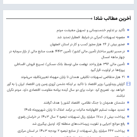
آخرین مطالب شادا
تأکید بر تداوم خدمت‌رسانی و تسهیل معیشت مردم
مصوبه تسهیلات گمرکی در شرایط اضطرار تمدید شد
صدور بیش از ۲۶ هزار مجوز کسب‌ و کار در استان اصفهان
در مسیر تغییر ساختار تأمین مالی کشور/ تأمین ۴۴۳ همت منابع مالی از بازار سرمایه در
چهار ماهه امسال
تأمین مالی ۳۹۶ هزار واحد نهضت ملی توسط بانک مسکن/ تسریع فروش اقساطی
پروژه‌ها در اولویت قرار گیرد
۲۱ هزار متقاضی تسهیلات تکلیفی همدان تا پایان مهرماه تعیین‌تکلیف می‌شوند
گزارش ویدئویی/ وزیر اقتصاد با تاکید بر اینکه دشمن آرزوی زمین زدن اقتصاد ایران را به گور
خواهد برد، تصریح کرد: دولت برای دو سال آینده برنامه مقاومت اقتصادی دارد، مردم نگران
نباشند
دشمنان همزمان با جنگ نظامی، اقتصاد کشور را هدف گرفتند
تمدید مهلت تسلیم اظهارنامه مالیات بر درآمد املاک تا پایان شهریورماه ۱۴۰۵
پرداخت بیش از ۱۷۰۰ میلیارد ریال تسهیلات تبصره ۲ سال ۱۴۰۳ در خراسان رضوی
رفع موانع اجرایی و تقویت زیرساخت‌های منطقه آزاد اردبیل پیگیری شد
پرداخت ۶۶۲ میلیارد ریال تسهیلات از منابع تبصره ۲ بودجه ۱۴۰۳ در استان مرکزی