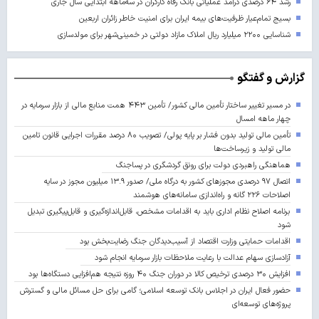
رشد ۶۴ درصدی درآمد عملیاتی بانک رفاه کارگران در سه‌ماهه ابتدایی سال جاری
بسیج تمام‌عیار ظرفیت‌های بیمه ایران برای امنیت خاطر زائران اربعین
شناسایی ۲۲۰۰ میلیارد ریال املاک مازاد دولتی در خمینی‌شهر برای مولدسازی
گزارش و گفتگو
در مسیر تغییر ساختار تأمین مالی کشور/ تأمین ۴۴۳ همت منابع مالی از بازار سرمایه در
چهار ماهه امسال
تأمین مالی تولید بدون فشار بر پایه پولی/ تصویب ۸۰ درصد مقررات اجرایی قانون تامین
مالی تولید و زیرساخت‌ها
هماهنگی راهبردی دولت برای رونق گردشگری در پساجنگ
اتصال ۹۷ درصدی مجوزهای کشور به درگاه ملی/ صدور ۱۳.۹ میلیون مجوز در سایه
اصلاحات ۲۲۶ گانه و راه‌اندازی سامانه‌های هوشمند
برنامه اصلاح نظام اداری باید به اقدامات مشخص، قابل‌اندازه‌گیری و قابل‌پیگیری تبدیل
شود
اقدامات حمایتی وزارت اقتصاد از آسیب‌دیدگان جنگ رضایت‌بخش بود
آزادسازی سهام عدالت با رعایت ملاحظات بازار سرمایه انجام شود
افزایش ۳۰ درصدی ترخیص کالا در دوران جنگ ۴۰ روزه نتیجه هم‌افزایی دستگاه‌ها بود
حضور فعال ایران در اجلاس بانک توسعه اسلامی؛ گامی برای حل مسائل مالی و گسترش
پروژه‌های توسعه‌ای