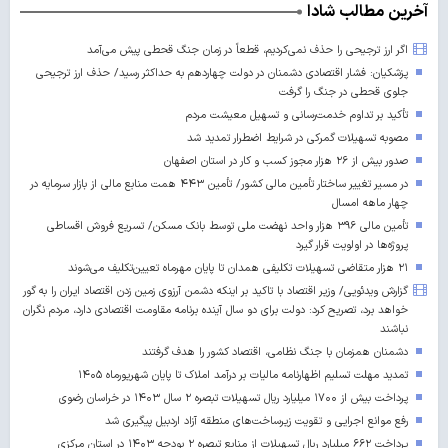
آخرین مطالب شادا
اگر ارز ترجیحی را حذف نمی‌کردیم، قطعاً در زمان جنگ قحطی پیش می‌آمد
پزشکیان: فشار اقتصادی دشمنان در دولت چهاردهم به حداکثر رسید/ حذف ارز ترجیحی
جلوی قحطی در جنگ را گرفت
تأکید بر تداوم خدمت‌رسانی و تسهیل معیشت مردم
مصوبه تسهیلات گمرکی در شرایط اضطرار تمدید شد
صدور بیش از ۲۶ هزار مجوز کسب‌ و کار در استان اصفهان
در مسیر تغییر ساختار تأمین مالی کشور/ تأمین ۴۴۳ همت منابع مالی از بازار سرمایه در
چهار ماهه امسال
تأمین مالی ۳۹۶ هزار واحد نهضت ملی توسط بانک مسکن/ تسریع فروش اقساطی
پروژه‌ها در اولویت قرار گیرد
۲۱ هزار متقاضی تسهیلات تکلیفی همدان تا پایان مهرماه تعیین‌تکلیف می‌شوند
گزارش ویدئویی/ وزیر اقتصاد با تاکید بر اینکه دشمن آرزوی زمین زدن اقتصاد ایران را به گور
خواهد برد، تصریح کرد: دولت برای دو سال آینده برنامه مقاومت اقتصادی دارد، مردم نگران
نباشند
دشمنان همزمان با جنگ نظامی، اقتصاد کشور را هدف گرفتند
تمدید مهلت تسلیم اظهارنامه مالیات بر درآمد املاک تا پایان شهریورماه ۱۴۰۵
پرداخت بیش از ۱۷۰۰ میلیارد ریال تسهیلات تبصره ۲ سال ۱۴۰۳ در خراسان رضوی
رفع موانع اجرایی و تقویت زیرساخت‌های منطقه آزاد اردبیل پیگیری شد
پرداخت ۶۶۲ میلیارد ریال تسهیلات از منابع تبصره ۲ بودجه ۱۴۰۳ در استان مرکزی