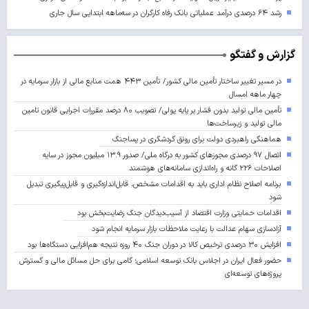
رشد ۶۴ درصدی درآمد عملیاتی بانک رفاه کارگران در سه‌ماهه ابتدایی سال جاری
گزارش و گفتگو
در مسیر تغییر ساختار تأمین مالی کشور/ تأمین ۴۴۳ همت منابع مالی از بازار سرمایه در
چهار ماهه امسال
تأمین مالی تولید بدون فشار بر پایه پولی/ تصویب ۸۰ درصد مقررات اجرایی قانون تامین
مالی تولید و زیرساخت‌ها
هماهنگی راهبردی دولت برای رونق گردشگری در پساجنگ
اتصال ۹۷ درصدی مجوزهای کشور به درگاه ملی/ صدور ۱۳.۹ میلیون مجوز در سایه
اصلاحات ۲۲۶ گانه و راه‌اندازی سامانه‌های هوشمند
برنامه اصلاح نظام اداری باید به اقدامات مشخص، قابل‌اندازه‌گیری و قابل‌پیگیری تبدیل
شود
اقدامات حمایتی وزارت اقتصاد از آسیب‌دیدگان جنگ رضایت‌بخش بود
آزادسازی سهام عدالت با رعایت ملاحظات بازار سرمایه انجام شود
افزایش ۳۰ درصدی ترخیص کالا در دوران جنگ ۴۰ روزه نتیجه هم‌افزایی دستگاه‌ها بود
حضور فعال ایران در اجلاس بانک توسعه اسلامی؛ گامی برای حل مسائل مالی و گسترش
پروژه‌های توسعه‌ای