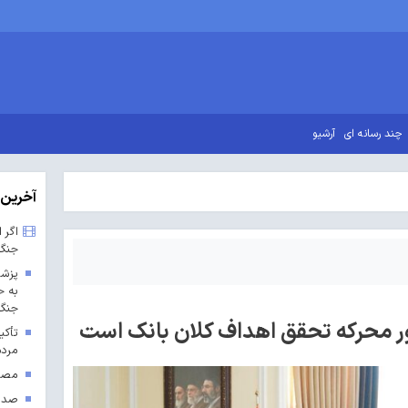
چند رسانه ای
آرشیو
آخرین 
اگر 
جنگ
پزشک
به ح
جنگ 
ور محرکه تحقق اهداف کلان بانک است
تأکی
مردم
مصوب