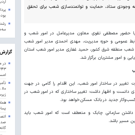
اردب
سفه وجودی ستاد، حمایت و توانمندسازی شعب برای تحقق
بودجه ۱۴۰۳ در 
سه‌م
ا حضور مصطفی تقوی معاون مدیرعامل در امور شعب و
روابط عمومی و حوزه مدیریت، مهدی احمدی مدیر امور شعب
 شعب منطقه شرق کشور، حمید غفاری مدیر امور شعب استان
گزارش 
ابی و امور مشتریان برگزار شد.
در م
ب
امس
تأمی
 تغییر در ساختار امور شعب، این اقدام را گامی در جهت
۸۰
دی دانست و اظهار داشت: تغییر ساختاری که در امور شعب در
زیرس
کسب‌وکار جدید در بانک مسکن خواهد بود.
هماه
پسا
، داشتن سازمانی چابک و منعطف است که امور شعب باید
ین مسیر باشد.
گانه