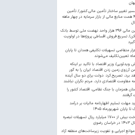
هان
سیر تغییر ساختار تأمین مالی کشور/ تأمین
۴۴۳ همت منابع مالی از بازار سرمایه در چهار ماهه
ال
تأمین مالی ۳۹۶ هزار واحد نهضت ملی توسط بانک
/ تسریع فروش اقساطی پروژه‌ها در اولویت
گیرد
 هزار متقاضی تسهیلات تکلیفی همدان تا پایان
اه تعیین‌تکلیف می‌شوند
ش ویدئویی/ وزیر اقتصاد با تاکید بر اینکه
 آرزوی زمین زدن اقتصاد ایران را به گور
د برد، تصریح کرد: دولت برای دو سال آینده
مه مقاومت اقتصادی دارد، مردم نگران نباشند
ان همزمان با جنگ نظامی، اقتصاد کشور را
گرفتند
د مهلت تسلیم اظهارنامه مالیات بر درآمد
 تا پایان شهریورماه ۱۴۰۵
پرداخت بیش از ۱۷۰۰ میلیارد ریال تسهیلات تبصره
موانع اجرایی و تقویت زیرساخت‌های منطقه آزاد