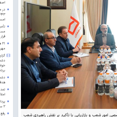
اصف
در م
امس
مسکن
قرار 
۲۱
مهرم
گزار
دشمن
خواه
برنا
دشمن
هدف 
تمدی
املاک
۲ سال ۱۴۰۳ در خراسان رضوی
رفع 
امور شعب و بازاریابی با تأکید بر نقش راهبردی شعب