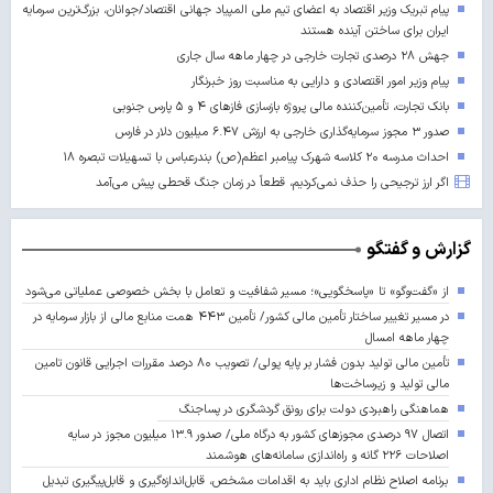
پیام تبریک وزیر اقتصاد به اعضای تیم ملی المپیاد جهانی اقتصاد/جوانان، بزرگ‌ترین سرمایه
ایران برای ساختن آینده‌ هستند
جهش ۲۸ درصدی تجارت خارجی در چهار ماهه سال جاری
پیام وزیر امور اقتصادی و دارایی به مناسبت روز خبرنگار
بانک تجارت، تأمین‌کننده مالی پروژه بازسازی فازهای ۴ و ۵ پارس جنوبی
صدور ۳ مجوز سرمایه‌گذاری خارجی به ارزش ۶.۴۷ میلیون دلار در فارس
احداث مدرسه ۲۰ کلاسه شهرک پیامبر اعظم(ص) بندرعباس با تسهیلات تبصره ۱۸
اگر ارز ترجیحی را حذف نمی‌کردیم، قطعاً در زمان جنگ قحطی پیش می‌آمد
گزارش و گفتگو
از «گفت‌وگو» تا «پاسخگویی»؛ مسیر شفافیت و تعامل با بخش خصوصی عملیاتی می‌شود
در مسیر تغییر ساختار تأمین مالی کشور/ تأمین ۴۴۳ همت منابع مالی از بازار سرمایه در
چهار ماهه امسال
تأمین مالی تولید بدون فشار بر پایه پولی/ تصویب ۸۰ درصد مقررات اجرایی قانون تامین
مالی تولید و زیرساخت‌ها
هماهنگی راهبردی دولت برای رونق گردشگری در پساجنگ
اتصال ۹۷ درصدی مجوزهای کشور به درگاه ملی/ صدور ۱۳.۹ میلیون مجوز در سایه
اصلاحات ۲۲۶ گانه و راه‌اندازی سامانه‌های هوشمند
برنامه اصلاح نظام اداری باید به اقدامات مشخص، قابل‌اندازه‌گیری و قابل‌پیگیری تبدیل