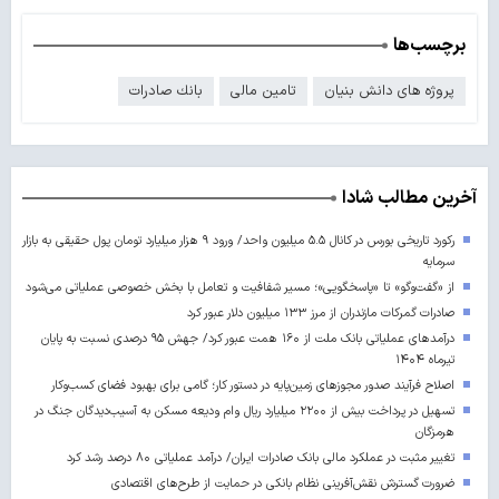
برچسب‌ها
پروژه های دانش بنیان
تامین مالی
بانك صادرات
آخرین مطالب شادا
رکورد تاریخی بورس در کانال ۵.۵ میلیون واحد/ ورود ۹ هزار میلیارد تومان پول حقیقی به بازار
سرمایه
از «گفت‌وگو» تا «پاسخگویی»؛ مسیر شفافیت و تعامل با بخش خصوصی عملیاتی می‌شود
صادرات گمرکات مازندران از مرز ۱۳۳ میلیون دلار عبور کرد
درآمدهای عملیاتی بانک ملت از ۱۶۰ همت عبور کرد/ جهش ۹۵ درصدی نسبت به پایان
تیرماه ۱۴۰۴
اصلاح فرآیند صدور مجوزهای زمین‌پایه در دستور کار؛ گامی برای بهبود فضای کسب‌وکار
تسهیل در پرداخت بیش از ۲۲۰۰ میلیارد ریال وام ودیعه مسکن به آسیب‌دیدگان جنگ در
هرمزگان
تغییر مثبت در عملکرد مالی بانک صادرات ایران/ درآمد عملیاتی ۸۰ درصد رشد کرد
ضرورت گسترش نقش‌آفرینی نظام بانکی در حمایت از طرح‌های اقتصادی