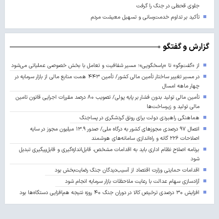
جلوی قحطی در جنگ را گرفت
تأکید بر تداوم خدمت‌رسانی و تسهیل معیشت مردم
گزارش و گفتگو
از «گفت‌وگو» تا «پاسخگویی»؛ مسیر شفافیت و تعامل با بخش خصوصی عملیاتی می‌شود
در مسیر تغییر ساختار تأمین مالی کشور/ تأمین ۴۴۳ همت منابع مالی از بازار سرمایه در
چهار ماهه امسال
تأمین مالی تولید بدون فشار بر پایه پولی/ تصویب ۸۰ درصد مقررات اجرایی قانون تامین
مالی تولید و زیرساخت‌ها
هماهنگی راهبردی دولت برای رونق گردشگری در پساجنگ
اتصال ۹۷ درصدی مجوزهای کشور به درگاه ملی/ صدور ۱۳.۹ میلیون مجوز در سایه
اصلاحات ۲۲۶ گانه و راه‌اندازی سامانه‌های هوشمند
برنامه اصلاح نظام اداری باید به اقدامات مشخص، قابل‌اندازه‌گیری و قابل‌پیگیری تبدیل
شود
اقدامات حمایتی وزارت اقتصاد از آسیب‌دیدگان جنگ رضایت‌بخش بود
آزادسازی سهام عدالت با رعایت ملاحظات بازار سرمایه انجام شود
افزایش ۳۰ درصدی ترخیص کالا در دوران جنگ ۴۰ روزه نتیجه هم‌افزایی دستگاه‌ها بود