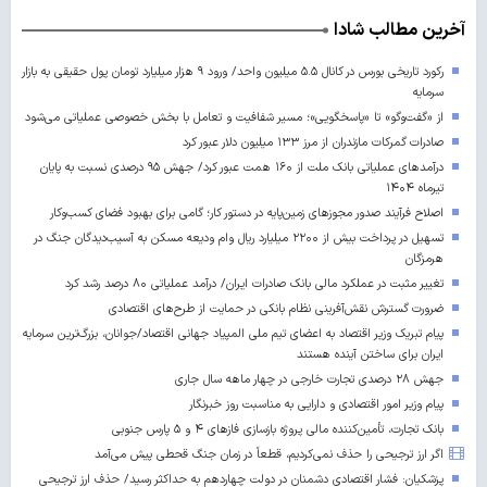
آخرین مطالب شادا
رکورد تاریخی بورس در کانال ۵.۵ میلیون واحد/ ورود ۹ هزار میلیارد تومان پول حقیقی به بازار
سرمایه
از «گفت‌وگو» تا «پاسخگویی»؛ مسیر شفافیت و تعامل با بخش خصوصی عملیاتی می‌شود
صادرات گمرکات مازندران از مرز ۱۳۳ میلیون دلار عبور کرد
درآمدهای عملیاتی بانک ملت از ۱۶۰ همت عبور کرد/ جهش ۹۵ درصدی نسبت به پایان
تیرماه ۱۴۰۴
اصلاح فرآیند صدور مجوزهای زمین‌پایه در دستور کار؛ گامی برای بهبود فضای کسب‌وکار
تسهیل در پرداخت بیش از ۲۲۰۰ میلیارد ریال وام ودیعه مسکن به آسیب‌دیدگان جنگ در
هرمزگان
تغییر مثبت در عملکرد مالی بانک صادرات ایران/ درآمد عملیاتی ۸۰ درصد رشد کرد
ضرورت گسترش نقش‌آفرینی نظام بانکی در حمایت از طرح‌های اقتصادی
پیام تبریک وزیر اقتصاد به اعضای تیم ملی المپیاد جهانی اقتصاد/جوانان، بزرگ‌ترین سرمایه
ایران برای ساختن آینده‌ هستند
جهش ۲۸ درصدی تجارت خارجی در چهار ماهه سال جاری
پیام وزیر امور اقتصادی و دارایی به مناسبت روز خبرنگار
بانک تجارت، تأمین‌کننده مالی پروژه بازسازی فازهای ۴ و ۵ پارس جنوبی
اگر ارز ترجیحی را حذف نمی‌کردیم، قطعاً در زمان جنگ قحطی پیش می‌آمد
پزشکیان: فشار اقتصادی دشمنان در دولت چهاردهم به حداکثر رسید/ حذف ارز ترجیحی