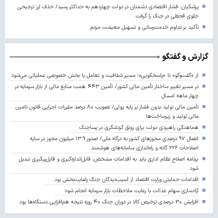
پزشکیان: فشار اقتصادی دشمنان در دولت چهاردهم به حداکثر رسید/ حذف ارز ترجیحی
جلوی قحطی در جنگ را گرفت
تأکید بر تداوم خدمت‌رسانی و تسهیل معیشت مردم
گزارش و گفتگو
از «گفت‌وگو» تا «پاسخگویی»؛ مسیر شفافیت و تعامل با بخش خصوصی عملیاتی می‌شود
در مسیر تغییر ساختار تأمین مالی کشور/ تأمین ۴۴۳ همت منابع مالی از بازار سرمایه در
چهار ماهه امسال
تأمین مالی تولید بدون فشار بر پایه پولی/ تصویب ۸۰ درصد مقررات اجرایی قانون تامین
مالی تولید و زیرساخت‌ها
هماهنگی راهبردی دولت برای رونق گردشگری در پساجنگ
اتصال ۹۷ درصدی مجوزهای کشور به درگاه ملی/ صدور ۱۳.۹ میلیون مجوز در سایه
اصلاحات ۲۲۶ گانه و راه‌اندازی سامانه‌های هوشمند
برنامه اصلاح نظام اداری باید به اقدامات مشخص، قابل‌اندازه‌گیری و قابل‌پیگیری تبدیل
شود
اقدامات حمایتی وزارت اقتصاد از آسیب‌دیدگان جنگ رضایت‌بخش بود
آزادسازی سهام عدالت با رعایت ملاحظات بازار سرمایه انجام شود
افزایش ۳۰ درصدی ترخیص کالا در دوران جنگ ۴۰ روزه نتیجه هم‌افزایی دستگاه‌ها بود