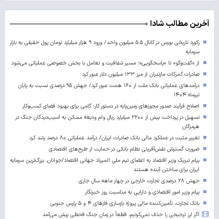
آخرین مطالب شادا
رکورد تاریخی بورس در کانال ۵.۵ میلیون واحد/ ورود ۹ هزار میلیارد تومان پول حقیقی به بازار
سرمایه
از «گفت‌وگو» تا «پاسخگویی»؛ مسیر شفافیت و تعامل با بخش خصوصی عملیاتی می‌شود
صادرات گمرکات مازندران از مرز ۱۳۳ میلیون دلار عبور کرد
درآمدهای عملیاتی بانک ملت از ۱۶۰ همت عبور کرد/ جهش ۹۵ درصدی نسبت به پایان
تیرماه ۱۴۰۴
اصلاح فرآیند صدور مجوزهای زمین‌پایه در دستور کار؛ گامی برای بهبود فضای کسب‌وکار
تسهیل در پرداخت بیش از ۲۲۰۰ میلیارد ریال وام ودیعه مسکن به آسیب‌دیدگان جنگ در
هرمزگان
تغییر مثبت در عملکرد مالی بانک صادرات ایران/ درآمد عملیاتی ۸۰ درصد رشد کرد
ضرورت گسترش نقش‌آفرینی نظام بانکی در حمایت از طرح‌های اقتصادی
پیام تبریک وزیر اقتصاد به اعضای تیم ملی المپیاد جهانی اقتصاد/جوانان، بزرگ‌ترین سرمایه
ایران برای ساختن آینده‌ هستند
جهش ۲۸ درصدی تجارت خارجی در چهار ماهه سال جاری
پیام وزیر امور اقتصادی و دارایی به مناسبت روز خبرنگار
بانک تجارت، تأمین‌کننده مالی پروژه بازسازی فازهای ۴ و ۵ پارس جنوبی
اگر ارز ترجیحی را حذف نمی‌کردیم، قطعاً در زمان جنگ قحطی پیش می‌آمد