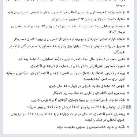
سرمایه
از «گفت‌وگو» تا «پاسخگویی»؛ مسیر شفافیت و تعامل با بخش خصوصی عملیاتی می‌شود
صادرات گمرکات مازندران از مرز ۱۳۳ میلیون دلار عبور کرد
درآمدهای عملیاتی بانک ملت از ۱۶۰ همت عبور کرد/ جهش ۹۵ درصدی نسبت به پایان
تیرماه ۱۴۰۴
اصلاح فرآیند صدور مجوزهای زمین‌پایه در دستور کار؛ گامی برای بهبود فضای کسب‌وکار
تسهیل در پرداخت بیش از ۲۲۰۰ میلیارد ریال وام ودیعه مسکن به آسیب‌دیدگان جنگ در
هرمزگان
تغییر مثبت در عملکرد مالی بانک صادرات ایران/ درآمد عملیاتی ۸۰ درصد رشد کرد
ضرورت گسترش نقش‌آفرینی نظام بانکی در حمایت از طرح‌های اقتصادی
پیام تبریک وزیر اقتصاد به اعضای تیم ملی المپیاد جهانی اقتصاد/جوانان، بزرگ‌ترین سرمایه
ایران برای ساختن آینده‌ هستند
جهش ۲۸ درصدی تجارت خارجی در چهار ماهه سال جاری
پیام وزیر امور اقتصادی و دارایی به مناسبت روز خبرنگار
بانک تجارت، تأمین‌کننده مالی پروژه بازسازی فازهای ۴ و ۵ پارس جنوبی
اگر ارز ترجیحی را حذف نمی‌کردیم، قطعاً در زمان جنگ قحطی پیش می‌آمد
پزشکیان: فشار اقتصادی دشمنان در دولت چهاردهم به حداکثر رسید/ حذف ارز ترجیحی
جلوی قحطی در جنگ را گرفت
تأکید بر تداوم خدمت‌رسانی و تسهیل معیشت مردم