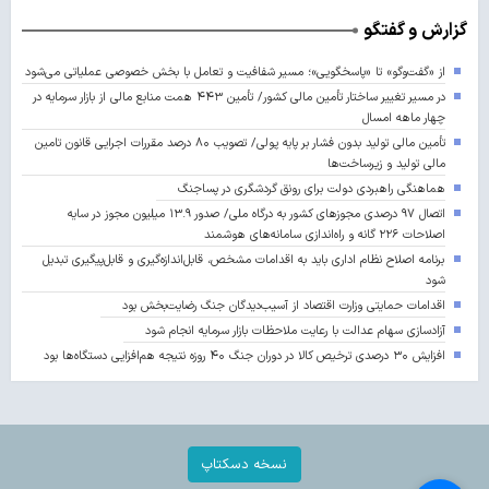
گزارش و گفتگو
از «گفت‌وگو» تا «پاسخگویی»؛ مسیر شفافیت و تعامل با بخش خصوصی عملیاتی می‌شود
در مسیر تغییر ساختار تأمین مالی کشور/ تأمین ۴۴۳ همت منابع مالی از بازار سرمایه در
چهار ماهه امسال
تأمین مالی تولید بدون فشار بر پایه پولی/ تصویب ۸۰ درصد مقررات اجرایی قانون تامین
مالی تولید و زیرساخت‌ها
هماهنگی راهبردی دولت برای رونق گردشگری در پساجنگ
اتصال ۹۷ درصدی مجوزهای کشور به درگاه ملی/ صدور ۱۳.۹ میلیون مجوز در سایه
اصلاحات ۲۲۶ گانه و راه‌اندازی سامانه‌های هوشمند
برنامه اصلاح نظام اداری باید به اقدامات مشخص، قابل‌اندازه‌گیری و قابل‌پیگیری تبدیل
شود
اقدامات حمایتی وزارت اقتصاد از آسیب‌دیدگان جنگ رضایت‌بخش بود
آزادسازی سهام عدالت با رعایت ملاحظات بازار سرمایه انجام شود
افزایش ۳۰ درصدی ترخیص کالا در دوران جنگ ۴۰ روزه نتیجه هم‌افزایی دستگاه‌ها بود
نسخه دسکتاپ