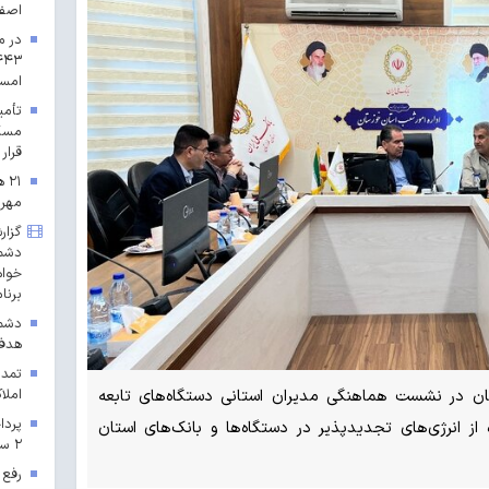
اصف
در م
امس
مسکن
قرار 
۲۱
مهرم
گزار
دشمن
خواه
برنا
دشمن
هدف 
تمدی
املاک
ان در نشست هماهنگی مدیران استانی دستگاه‌های تابعه
از انرژی‌های تجدیدپذیر در دستگاه‌ها و بانک‌های استان
۲ سال ۱۴۰۳ در خراسان رضوی
رفع 