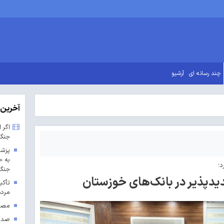
چند رسانه ای
آرشیو
آخرین 
اگر 
جنگ
پزشک
به ح
د؛
جنگ 
یدپذیر در بانک‌های خوزستان
تأکی
مردم
مصوب