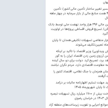
هان
سیر تغییر ساختار تأمین مالی کشور/ تأمین
۴۴۳ همت منابع مالی از بازار سرمایه در چهار ماهه
ال
تأمین مالی ۳۹۶ هزار واحد نهضت ملی توسط بانک
/ تسریع فروش اقساطی پروژه‌ها در اولویت
گیرد
 هزار متقاضی تسهیلات تکلیفی همدان تا پایان
اه تعیین‌تکلیف می‌شوند
ش ویدئویی/ وزیر اقتصاد با تاکید بر اینکه
 آرزوی زمین زدن اقتصاد ایران را به گور
د برد، تصریح کرد: دولت برای دو سال آینده
مه مقاومت اقتصادی دارد، مردم نگران نباشند
ان همزمان با جنگ نظامی، اقتصاد کشور را
گرفتند
د مهلت تسلیم اظهارنامه مالیات بر درآمد
 تا پایان شهریورماه ۱۴۰۵
پرداخت بیش از ۱۷۰۰ میلیارد ریال تسهیلات تبصره
موانع اجرایی و تقویت زیرساخت‌های منطقه آزاد