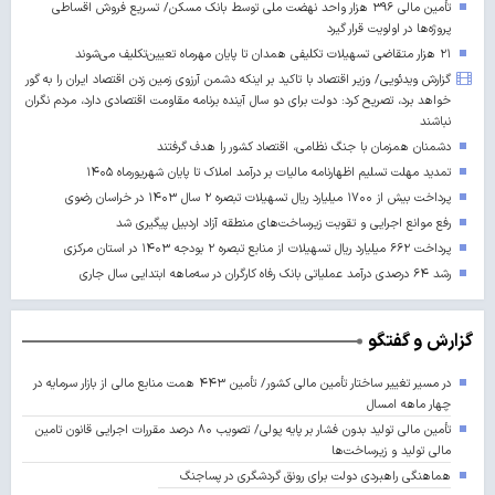
تأمین مالی ۳۹۶ هزار واحد نهضت ملی توسط بانک مسکن/ تسریع فروش اقساطی
پروژه‌ها در اولویت قرار گیرد
۲۱ هزار متقاضی تسهیلات تکلیفی همدان تا پایان مهرماه تعیین‌تکلیف می‌شوند
گزارش ویدئویی/ وزیر اقتصاد با تاکید بر اینکه دشمن آرزوی زمین زدن اقتصاد ایران را به گور
خواهد برد، تصریح کرد: دولت برای دو سال آینده برنامه مقاومت اقتصادی دارد، مردم نگران
نباشند
دشمنان همزمان با جنگ نظامی، اقتصاد کشور را هدف گرفتند
تمدید مهلت تسلیم اظهارنامه مالیات بر درآمد املاک تا پایان شهریورماه ۱۴۰۵
پرداخت بیش از ۱۷۰۰ میلیارد ریال تسهیلات تبصره ۲ سال ۱۴۰۳ در خراسان رضوی
رفع موانع اجرایی و تقویت زیرساخت‌های منطقه آزاد اردبیل پیگیری شد
پرداخت ۶۶۲ میلیارد ریال تسهیلات از منابع تبصره ۲ بودجه ۱۴۰۳ در استان مرکزی
رشد ۶۴ درصدی درآمد عملیاتی بانک رفاه کارگران در سه‌ماهه ابتدایی سال جاری
گزارش و گفتگو
در مسیر تغییر ساختار تأمین مالی کشور/ تأمین ۴۴۳ همت منابع مالی از بازار سرمایه در
چهار ماهه امسال
تأمین مالی تولید بدون فشار بر پایه پولی/ تصویب ۸۰ درصد مقررات اجرایی قانون تامین
مالی تولید و زیرساخت‌ها
هماهنگی راهبردی دولت برای رونق گردشگری در پساجنگ