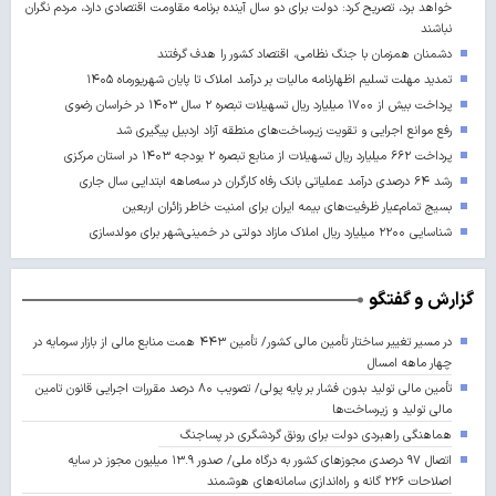
خواهد برد، تصریح کرد: دولت برای دو سال آینده برنامه مقاومت اقتصادی دارد، مردم نگران
نباشند
دشمنان همزمان با جنگ نظامی، اقتصاد کشور را هدف گرفتند
تمدید مهلت تسلیم اظهارنامه مالیات بر درآمد املاک تا پایان شهریورماه ۱۴۰۵
پرداخت بیش از ۱۷۰۰ میلیارد ریال تسهیلات تبصره ۲ سال ۱۴۰۳ در خراسان رضوی
رفع موانع اجرایی و تقویت زیرساخت‌های منطقه آزاد اردبیل پیگیری شد
پرداخت ۶۶۲ میلیارد ریال تسهیلات از منابع تبصره ۲ بودجه ۱۴۰۳ در استان مرکزی
رشد ۶۴ درصدی درآمد عملیاتی بانک رفاه کارگران در سه‌ماهه ابتدایی سال جاری
بسیج تمام‌عیار ظرفیت‌های بیمه ایران برای امنیت خاطر زائران اربعین
شناسایی ۲۲۰۰ میلیارد ریال املاک مازاد دولتی در خمینی‌شهر برای مولدسازی
گزارش و گفتگو
در مسیر تغییر ساختار تأمین مالی کشور/ تأمین ۴۴۳ همت منابع مالی از بازار سرمایه در
چهار ماهه امسال
تأمین مالی تولید بدون فشار بر پایه پولی/ تصویب ۸۰ درصد مقررات اجرایی قانون تامین
مالی تولید و زیرساخت‌ها
هماهنگی راهبردی دولت برای رونق گردشگری در پساجنگ
اتصال ۹۷ درصدی مجوزهای کشور به درگاه ملی/ صدور ۱۳.۹ میلیون مجوز در سایه
اصلاحات ۲۲۶ گانه و راه‌اندازی سامانه‌های هوشمند