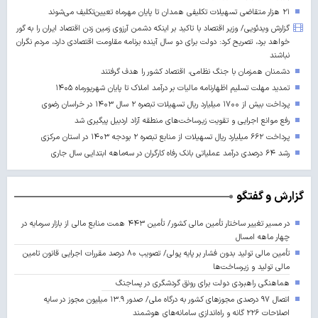
۲۱ هزار متقاضی تسهیلات تکلیفی همدان تا پایان مهرماه تعیین‌تکلیف می‌شوند
گزارش ویدئویی/ وزیر اقتصاد با تاکید بر اینکه دشمن آرزوی زمین زدن اقتصاد ایران را به گور
خواهد برد، تصریح کرد: دولت برای دو سال آینده برنامه مقاومت اقتصادی دارد، مردم نگران
نباشند
دشمنان همزمان با جنگ نظامی، اقتصاد کشور را هدف گرفتند
تمدید مهلت تسلیم اظهارنامه مالیات بر درآمد املاک تا پایان شهریورماه ۱۴۰۵
پرداخت بیش از ۱۷۰۰ میلیارد ریال تسهیلات تبصره ۲ سال ۱۴۰۳ در خراسان رضوی
رفع موانع اجرایی و تقویت زیرساخت‌های منطقه آزاد اردبیل پیگیری شد
پرداخت ۶۶۲ میلیارد ریال تسهیلات از منابع تبصره ۲ بودجه ۱۴۰۳ در استان مرکزی
رشد ۶۴ درصدی درآمد عملیاتی بانک رفاه کارگران در سه‌ماهه ابتدایی سال جاری
گزارش و گفتگو
در مسیر تغییر ساختار تأمین مالی کشور/ تأمین ۴۴۳ همت منابع مالی از بازار سرمایه در
چهار ماهه امسال
تأمین مالی تولید بدون فشار بر پایه پولی/ تصویب ۸۰ درصد مقررات اجرایی قانون تامین
مالی تولید و زیرساخت‌ها
هماهنگی راهبردی دولت برای رونق گردشگری در پساجنگ
اتصال ۹۷ درصدی مجوزهای کشور به درگاه ملی/ صدور ۱۳.۹ میلیون مجوز در سایه
اصلاحات ۲۲۶ گانه و راه‌اندازی سامانه‌های هوشمند