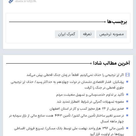
برچسب‌ها
مصوبه ترخیص
تعرفه
گمرک ایران
آخرین مطالب شادا
اگر ارز ترجیحی را حذف نمی‌کردیم، قطعاً در زمان جنگ قحطی پیش می‌آمد
پزشکیان: فشار اقتصادی دشمنان در دولت چهاردهم به حداکثر رسید/ حذف ارز ترجیحی
جلوی قحطی در جنگ را گرفت
تأکید بر تداوم خدمت‌رسانی و تسهیل معیشت مردم
مصوبه تسهیلات گمرکی در شرایط اضطرار تمدید شد
صدور بیش از ۲۶ هزار مجوز کسب‌ و کار در استان اصفهان
در مسیر تغییر ساختار تأمین مالی کشور/ تأمین ۴۴۳ همت منابع مالی از بازار سرمایه در
چهار ماهه امسال
تأمین مالی ۳۹۶ هزار واحد نهضت ملی توسط بانک مسکن/ تسریع فروش اقساطی
پروژه‌ها در اولویت قرار گیرد