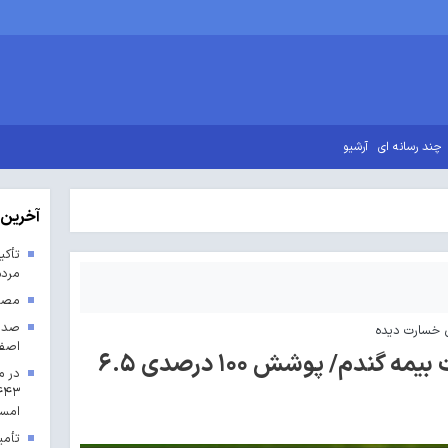
چند رسانه ای
آرشیو
آخرین 
تأکی
مردم
مصوب
اصف
جهش ۱۵۰ درصدی تعهدات بیمه گندم/ پوشش ۱۰۰ درصدی ۶.۵
در م
امس