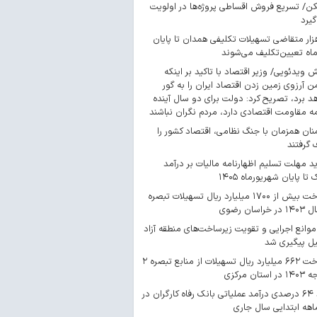
/ تسریع فروش اقساطی پروژه‌ها در اولویت
گیرد
 هزار متقاضی تسهیلات تکلیفی همدان تا پایان
اه تعیین‌تکلیف می‌شوند
ش ویدئویی/ وزیر اقتصاد با تاکید بر اینکه
 آرزوی زمین زدن اقتصاد ایران را به گور
د برد، تصریح کرد: دولت برای دو سال آینده
مه مقاومت اقتصادی دارد، مردم نگران نباشند
ان همزمان با جنگ نظامی، اقتصاد کشور را
گرفتند
د مهلت تسلیم اظهارنامه مالیات بر درآمد
 تا پایان شهریورماه ۱۴۰۵
پرداخت بیش از ۱۷۰۰ میلیارد ریال تسهیلات تبصره
موانع اجرایی و تقویت زیرساخت‌های منطقه آزاد
یل پیگیری شد
پرداخت ۶۶۲ میلیارد ریال تسهیلات از منابع تبصره ۲
استان مرکزی
رشد ۶۴ درصدی درآمد عملیاتی بانک رفاه کارگران در
اهه ابتدایی سال جاری