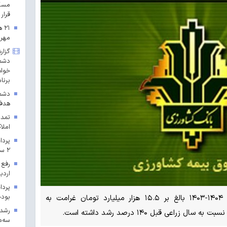
مسکن
قرار 
۲۱
مهرم
گزار
دشمن
خواه
برنا
دشمن
هدف 
تمدی
املاک
۲ سال ۱۴۰۳ در خراسان رضوی
رفع 
اردب
بودجه ۱۴۰۳ در 
صندوق بیمه کشاورزی در سال زراعی ۱۴۰۴-۱۴۰۳ بالغ بر ۱۵.۵ هزار میلیارد تومان غرامت به
اعی قبل ۱۴۰ درصد رشد داشته است.
سه‌م