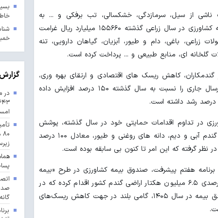
بسیج
 ناشی از سیل، سرمازدگی، خشکسالی، تب برفکی و ... به
خاطر
محصولات کشاورزی و دامی، صندوق بیمه کشاورزی در سال زراعی گذشته ۱۵۵۶۶۰ میلیارد ریال غرامت
خمین
زراعی، باغی، دام و طیور، آبزیان، گیاهان دارویی، تنه
لخانه ای، منابع طبیعی و ... پرداخت کرده است.
گزارش 
ندمکاران، کاهش ریسک های اقتصادی و ارتقای بهره وری،
سطح تعهد پرداخت غرامت گندم دیم درسال جاری را نسبت به سال گذشته ۱۵۰ درصد افزایش داده
در م
امس
ورزی در تداوم اقدامات حمایتی خود در سال گذشته، پوشش
تأمی
۸۰
بیمه ای (ضریب نفوذ) را برای محصولات گندم آبی و دیم، دانه های روغنی و طیور، معادل ۱۰۰ درصد
زیرس
هماه
پسا
ف برنامه هفتم پیشرفت، صندوق بیمه کشاورزی در طرح «بیمه
فراگیر تمام‌خطر» نسبت به پوشش ۱۰۰ درصدی ۶.۵ میلیون هکتار اراضی گندم کشور اقدام کرده که در
کنار اقدام دولت مبنی بر پرداخت کامل حق بیمه در سال ۱۴۰۵، گامی بلند در جهت کاهش ریسک‌های
گانه
ت.
برنا